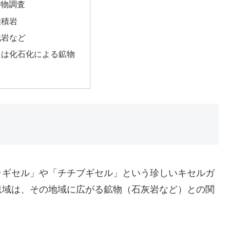
鉱物調査
堆積岩
武岩など
たは化石化による鉱物
ラギセル」や「チチブギセル」という珍しいキセルガ
息域は、その地域に広がる鉱物（石灰岩など）との関