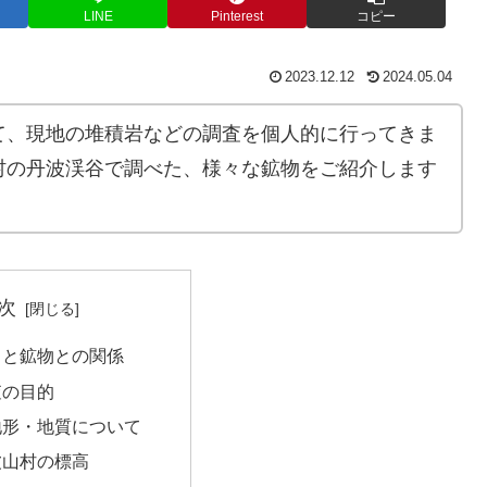
LINE
Pinterest
コピー
2023.12.12
2024.05.04
て、現地の堆積岩などの調査を個人的に行ってきま
村の丹波渓谷で調べた、様々な鉱物をご紹介します
次
リと鉱物との関係
査の目的
地形・地質について
波山村の標高