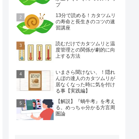
プ
13分で読める！カタツムリ
の寿命と長生きのコツの速
習講座
読むだけでカタツムリと温
度管理との関係が劇的に向
上する方法
いまさら聞けない、！隠れ
んぼの達人のカタツムリが
居なくなった時に気を付け
る事【実践編】
【解説】『蝸牛考』を考え
る。めっちゃ分かる方言周
圏論