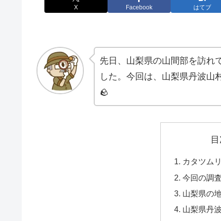
X
Facebook
はてブ
先日、山梨県の山間部を訪れ
した。今回は、山梨県丹波山
🪨
目
カタツム
今回の調
山梨県の
山梨県丹