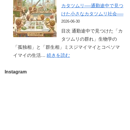
漠
王
定
カタツムリ──通勤途中で見つ
本
の
子
は
けた小さなカタツムリ社会──
当
カ
で
難
2026-06-30
に
タ
出
し
共
目次 通勤途中で見つけた「カ
ツ
会
い？
食
タツムリの群れ」生物学の
ム
っ
秋
い
「孤独相」と「群生相」ミスジマイマイとコベソマ
リ」
た
川
す
:
イマイの生活…
続きを読む
の
「大
渓
る
群
原
き
谷
の？
れ
Instagram
典
な
で
る
を
お
出
カ
調
へ
会
タ
べ
そ」
っ
ツ
て
の
た
ム
み
カ
一
リ、
た
タ
匹
群