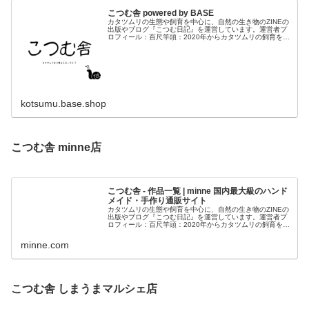
こつむ舎 powered by BASE
け
カタツムリの生態や飼育を中心に、自然の生き物のZINEの
出版やブログ『こつむ日記』を運営しています。運営者プ
た
ロフィール：百尺竿頭：2020年からカタツムリの飼育を始
める。2021年からカタツムリのブログ「こつむ日記」の運
小
営を開始。2025年...
さ
な
kotsumu.base.shop
カ
タ
こつむ舎 minne店
ツ
ム
リ
こつむ舎 - 作品一覧 | minne 国内最大級のハンド
メイド・手作り通販サイト
社
カタツムリの生態や飼育を中心に、自然の生き物のZINEの
出版やブログ『こつむ日記』を運営しています。運営者プ
ロフィール：百尺竿頭：2020年からカタツムリの飼育を始
会
める。2021年からカタツムリのブログ「こつむ日記」の運
営を開始。2025年...
minne.com
──
こつむ舎 しまうまマルシェ店