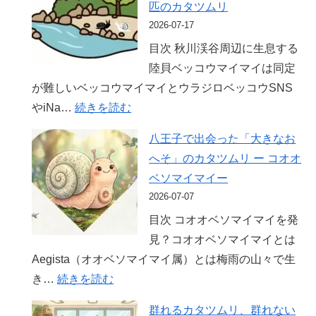
ム
匹のカタツムリ
ぇ
リ
2026-07-17
す
は
目次 秋川渓谷周辺に生息する
で
生
陸貝ベッコウマイマイは同定
生
き
が難しいベッコウマイマイとウラジロベッコウSNS
ま
て
:
やiNa…
続きを読む
れ
い
ベ
た
八王子で出会った「大きなお
け
ッ
疑
へそ」のカタツムリ ー コオオ
る？
コ
問
ベソマイマイー
4
ウ
―
2026-07-07
年
マ
カ
間
目次 コオオベソマイマイを発
イ
タ
眠
見？コオオベソマイマイとは
マ
ツ
っ
Aegista（オオベソマイマイ属）とは梅雨の山々で生
イ
ム
た
:
き…
続きを読む
の
リ
「砂
八
同
群れるカタツムリ、群れない
は