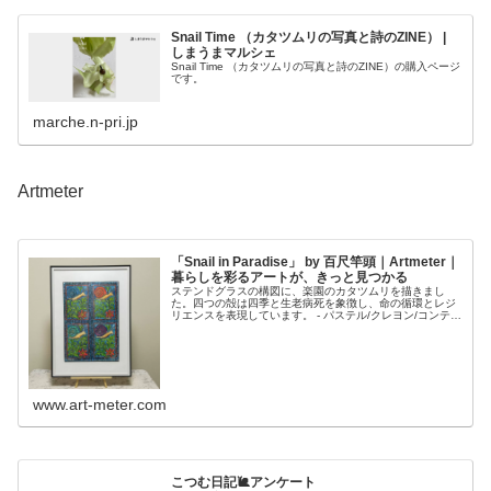
Snail Time （カタツムリの写真と詩のZINE） |
しまうまマルシェ
Snail Time （カタツムリの写真と詩のZINE）の購入ページ
です。
marche.n-pri.jp
Artmeter
「Snail in Paradise」 by 百尺竿頭｜Artmeter｜
暮らしを彩るアートが、きっと見つかる
ステンドグラスの構図に、楽園のカタツムリを描きまし
た。四つの殻は四季と生老病死を象徴し、命の循環とレジ
リエンスを表現しています。 - パステル/クレヨン/コンテ/
色鉛筆で紙・厚紙・和紙に描かれた作品です。
www.art-meter.com
こつむ日記🐌アンケート