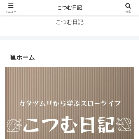
カタツムリから学ぶスローライフ🎓『こつむ日記』🐌
こつむ日記
メニュー
検索
こつむ日記
🐌ホーム