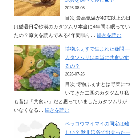
2026-08-05
目次 最高気温が40℃以上の日
は酷暑日🥵砂漠のカタツムリ本当に4年間も眠ってい
:
たの？原文を読んでみる4年間眠り…
続きを読む
【保
博物ふぇすで生まれた疑問 ―
存
カタツムリは本当に共食いす
版】
るの？
酷
2026-07-26
暑
目次 博物ふぇすとは野菜につ
日
いてきた二匹のカタツムリ私
で
も昔は「共食い」だと思っていましたカタツムリが
も
:
いなくなる…
続きを読む
カ
博
タ
ベッコウマイマイの同定は難
物
ツ
しい？ 秋川渓谷で出会った一
ふ