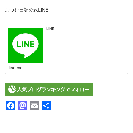
こつむ日記公式LINE
LINE
line.me
F
M
E
共
a
a
m
有
c
st
ail