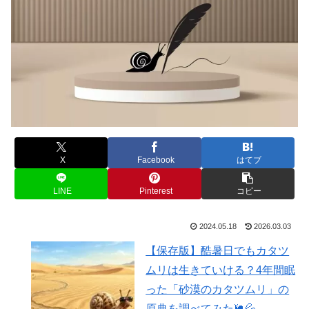
X
Facebook
はてブ
LINE
Pinterest
コピー
2024.05.18
2026.03.03
【保存版】酷暑日でもカタツ
ムリは生きていける？4年間眠
った「砂漠のカタツムリ」の
原典を調べてみた🐌💦