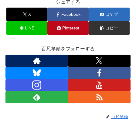
e
o
シェアする
b
d
X
Facebook
はてブ
o
o
o
n
LINE
Pinterest
コピー
k
百尺竿頭をフォローする
百尺竿頭