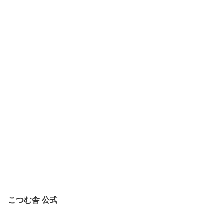
🐌
ツ
の
れ
💦
ム
カ
な
リ
タ
い
ー
ツ
カ
コ
ム
タ
オ
リ
ツ
オ
ム
ベ
リ
ソ
──
マ
通
イ
勤
マ
途
イ
中
ー
で
こつむ舎 公式
見
つ