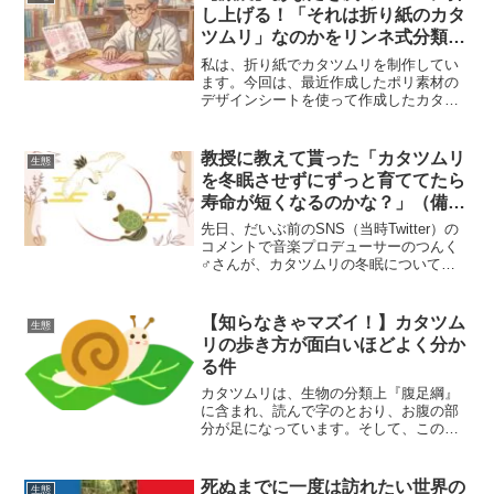
し上げる！「それは折り紙のカタ
ツムリ」なのかをリンネ式分類で
考察する🤔
私は、折り紙でカタツムリを制作してい
ます。今回は、最近作成したポリ素材の
デザインシートを使って作成したカタツ
ムリを自然物の分類体系にあてはめて考
察した内容をご紹介いたします。
教授に教えて貰った「カタツムリ
生態
を冬眠させずにずっと育ててたら
寿命が短くなるのかな？」（備忘
録）
先日、だいぶ前のSNS（当時Twitter）の
コメントで音楽プロデューサーのつんく
♂さんが、カタツムリの冬眠についてコ
メントされているのを拝見しました。今
回は、さまざまな諸説がある「カタツム
リの休眠と長生きの関係」について考察
【知らなきゃマズイ！】カタツム
生態
します🐌
リの歩き方が面白いほどよく分か
る件
カタツムリは、生物の分類上『腹足綱』
に含まれ、読んで字のとおり、お腹の部
分が足になっています。そして、この
『腹足綱』は、軟体動物の中では、最も
種類が多いのです😤そこで、今回はカタ
ツムリの歩き方をふまえて、他の軟体動
死ぬまでに一度は訪れたい世界の
生態