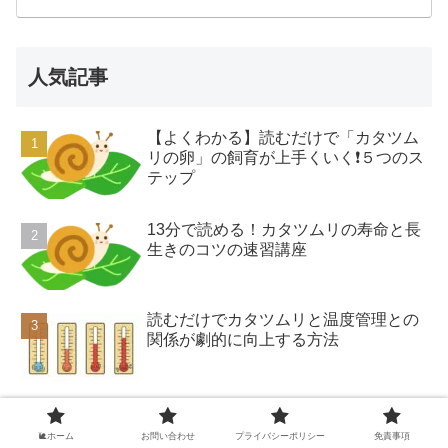
人気記事
【よくわかる】読むだけで「カタツム
リの卵」の飼育が上手くいく❗️５つのス
テップ
13分で読める！カタツムリの寿命と長
生きのコツの速習講座
読むだけでカタツムリと温度管理との
関係が劇的に向上する方法
いまさら聞けない、！隠れんぼの達人
のカタツムリが居なくなった時に気を
🐌ホーム
お問い合わせ
プライバシーポリシー
免責事項