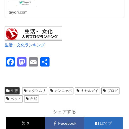
tayori.com
生活・文化ランキング
F
M
E
共
a
a
m
有
c
st
ail
e
o
生態
カタツムリ
カンニャボ
キセルガイ
ブログ
b
d
ペット
自然
o
o
シェアする
o
n
X
Facebook
はてブ
k