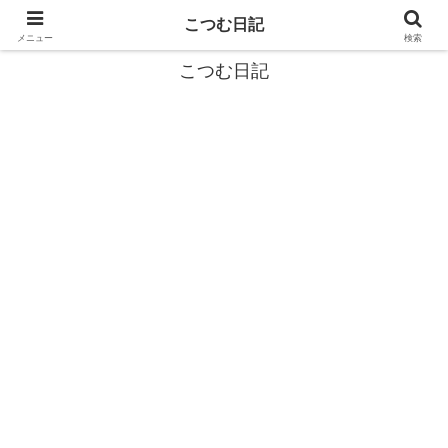
カタツムリから学ぶスローライフ🎓『こつむ日記』🐌
こつむ日記
メニュー
検索
こつむ日記