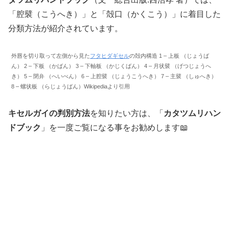
「腔襞（こうへき）」と「殻口（かくこう）」に着目した
分類方法が紹介されています。
外唇を切り取って左側から見た
フタヒダギセル
の殻内構造 1 – 上板 （じょうば
ん） 2 – 下板 （かばん） 3 – 下軸板 （かじくばん） 4 – 月状襞 （げつじょうへ
き） 5 – 閉弁 （へいべん） 6 – 上腔襞 （じょうこうへき） 7 – 主襞 （しゅへき）
8 – 螺状板 （らじょうばん）Wikipediaより引用
キセルガイの判別方法
を知りたい方は、「
カタツムリハン
ドブック
」を一度ご覧になる事をお勧めします📖