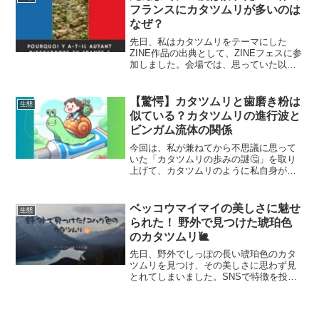
物の歩き方もご紹介します🐌...
フランスにカタツムリが多いのは
なぜ？
先日、私はカタツムリをテーマにした
ZINE作品の出典として、ZINEフェスに参
加しました。会場では、思っていた以上
に多くの方が私のブースに立ち寄ってく
ださり、作品を手に取りながら、さまざ
まな質問をしてくださいました。その中
【驚愕】カタツムリと歯磨き粉は
生態
でも、特に多かった質問があります。
似ている？カタツムリの進行波と
「カタツムリって、どんなところにいる
ビンガム流体の関係
んですか？」今回は、カタツムリがいる
事で有名な国を例に、「なぜ、そこにカ
今回は、私が兼ねてから不思議に思って
タツムリがいるのか？」という素朴な質
いた「カタツムリの歩みの謎🤔」を取り
問を深掘りしたいと思います😊
上げて、カタツムリのように私自身が腹
ばいで前進する例と比較して、カタツム
リの進行波の仕組みと粘液の関係を考察
します🐌
ベッコウマイマイの美しさに魅せ
生態
られた！ 野外で見つけた琥珀色
のカタツムリ🐌
先日、野外でしっぽの長い琥珀色のカタ
ツムリを見つけ、その美しさに思わず見
とれてしまいました。SNSで特徴を投稿
したところ、ベッコウマイマイという種
類であることを教えていただきました😄
今回は、この美しいベッコウマイマイに