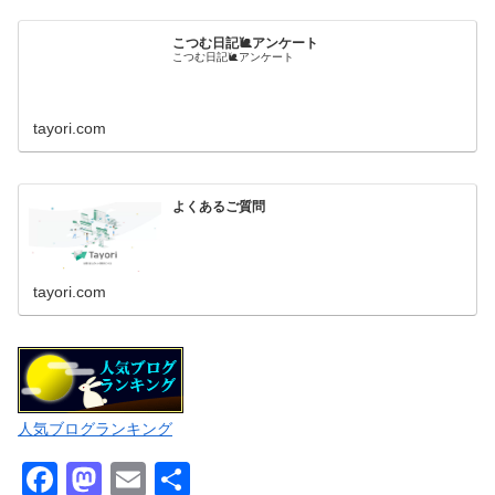
こつむ日記🐌アンケート
こつむ日記🐌アンケート
tayori.com
よくあるご質問
tayori.com
人気ブログランキング
F
M
E
共