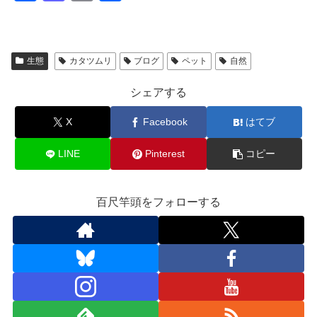
a
a
m
有
c
st
ail
e
o
生態
カタツムリ
ブログ
ペット
自然
b
d
シェアする
o
o
o
n
X
Facebook
はてブ
k
LINE
Pinterest
コピー
百尺竿頭をフォローする