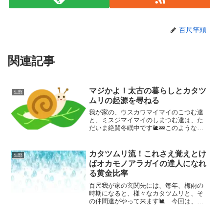
百尺竿頭
関連記事
マジかよ！太古の暮らしとカタツ
生態
ムリの起源を尋ねる
我が家の、ウスカワマイマイのこつむ達
と、ミスジマイマイのしまつむ達は、た
だいま絶賛冬眠中です🐌💤このような現
在の暮らしぶりを紹介しても、冬眠中の
間は、しばらく同じ状況かと思いますの
で、今回は、カタツムリのご先祖様の太
カタツムリ流！これさえ覚えとけ
生態
古の暮らしぶりをご紹介し...
ばオカモノアラガイの達人になれ
る黄金比率
百尺我が家の玄関先には、毎年、梅雨の
時期になると、様々なカタツムリと、そ
の仲間達がやって来ます🐌 今回は、先
日、玄関先で捕獲した、可愛らしい陸貝
について、詳しく調べましたので、その