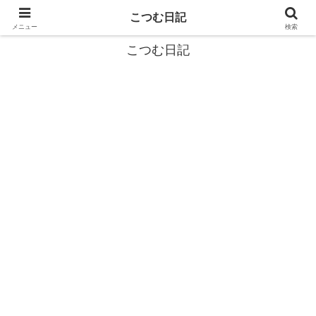
カタツムリから学ぶスローライフ🎓『こつむ日記』🐌
こつむ日記
メニュー
検索
こつむ日記