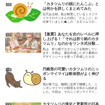
内容を解説します☺️こつむ日記からのク
「カタツムリの頭にたんこぶ」と
生態
イズこの子の正式名称は...
は何かを詳しくまとめてみた
百尺ある朝、私が飼育しているミスジマ
イマイのスジさんの頭に「たんこぶ」が
出来ていました🐌この「カタツムリのた
んこぶ」は、正式には頭瘤（とうりゅ
う・ずりゅう）と呼ばれています。本記
事では、「カタツムリの頭瘤」につい
【激震】あなたを次のレベルに押
生態
て、専門家の研究成果を参考に...
し上げる！「それは折り紙のカタ
ツムリ」なのかをリンネ式分類で
考察する🤔
私は、折り紙でカタツムリを制作してい
ます。今回は、最近作成したポリ素材の
デザインシートを使って作成したカタツ
ムリを自然物の分類体系にあてはめて考
察した内容をご紹介いたします。
円錐形の可愛いカタツムリのニッ
生態
ポンマイマイは軟体部がよく伸び
る
我が家では、梅雨に近所で捕獲した、ニ
ッポンマイマイの飼育を今年から始めま
した。今回は、そのニッポンマイマイに
ついて生態や観察した内容をご紹介しま
す🐌
カタツムリの進化と更新世の日本
生態