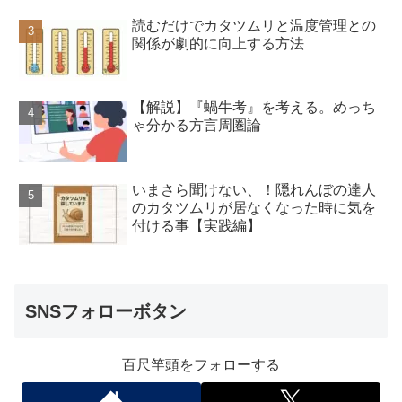
読むだけでカタツムリと温度管理との
関係が劇的に向上する方法
【解説】『蝸牛考』を考える。めっち
ゃ分かる方言周圏論
いまさら聞けない、！隠れんぼの達人
のカタツムリが居なくなった時に気を
付ける事【実践編】
SNSフォローボタン
百尺竿頭をフォローする