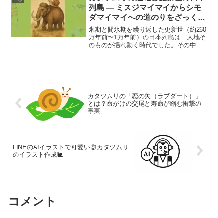
列島 ― ミスジマイマイからシモ
ダマイマイへの道のりをざっくり
解説
氷期と間氷期を繰り返した更新世（約260
万年前〜1万年前）の日本列島は、大地そ
のものが揺れ動く時代でした。その中
で、カタツムリたちもまた地質史に巻き
込まれ、今の姿へと分かれていきまし
た。今回の記事では、ミスジマイマイや
ヒタチマイマイ、伊豆半島のシモダマイ
マイ・トラマイマイと呼ばれる個体群を
例にとりながら、「カタツムリと更新世
カタツムリの「恋の矢（ラブダート）」
の意外な関係」を考察します。
とは？命がけの交尾と寿命が縮む衝撃の
事実
LINEのAIイラストで可愛い😍カタツムリ
のイラスト作成🐌
コメント