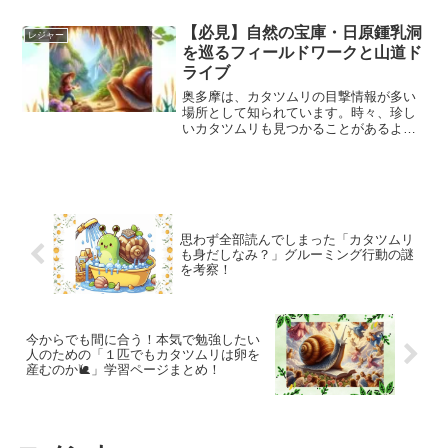
ある大岳鍾乳洞について詳しくご紹介し
ます！
【必見】自然の宝庫・日原鍾乳洞
レジャー
を巡るフィールドワークと山道ド
ライブ
奥多摩は、カタツムリの目撃情報が多い
場所として知られています。時々、珍し
いカタツムリも見つかることがあるよう
です。今回は、まだ自分が訪れたことの
ない、日原鍾乳洞付近でカタツムリの散
策を行いました。
思わず全部読んでしまった「カタツムリ
も身だしなみ？」グルーミング行動の謎
を考察！
今からでも間に合う！本気で勉強したい
人のための「１匹でもカタツムリは卵を
産むのか🐌」学習ページまとめ！