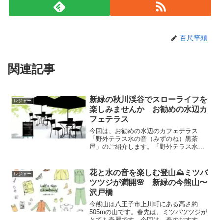
百尺竿頭
関連記事
新緑の秋川渓谷でスローライフを
レジャー
楽しみませんか お勧めの水辺カ
フェテラス
今回は、お勧めの水辺のカフェテラス
「野外テラス水の音（みずのね）黒茶
屋」のご紹介します。「野外テラス水の
音」は、家族やカップル、一人でふらっ
とでも、秋川渓谷の景観を楽しめる水辺
のカフェテラスです🤗そして、秋川渓谷
花と水の音を楽しむ登山⛰️ミツバ
レジャー
に来た事がない方に向けて、秋...
ツツジが満開🌸 新緑の今熊山〜
沢戸橋
今熊山は八王子市上川町にある高さ約
505mの山です。春先は、ミツバツツジが
とても奇麗です。今回は、春のおすすめ