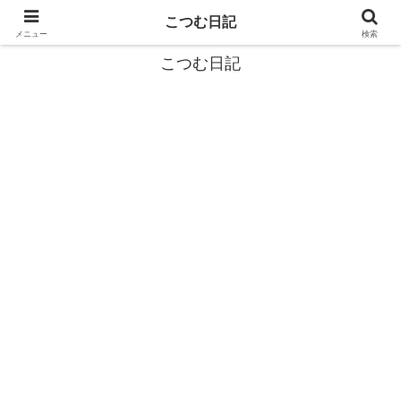
カタツムリから学ぶスローライフ🎓『こつむ日記』🐌
こつむ日記
メニュー
検索
こつむ日記