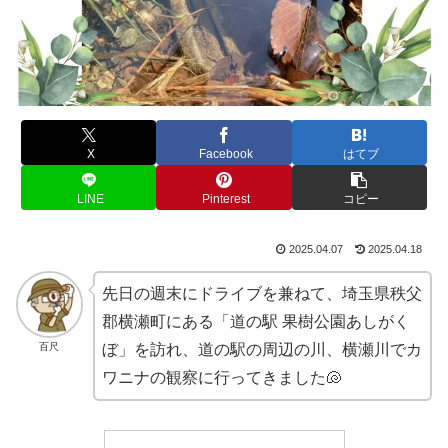
X
Facebook
はてブ
LINE
Pinterest
コピー
2025.04.07
2025.04.18
先日の週末にドライブを兼ねて、埼玉県秩父
郡横瀬町にある「道の駅 果樹公園あしがく
百尺
ぼ」を訪れ、道の駅の周辺の川、横瀬川でカ
ワニナの観察に行ってきました🐚