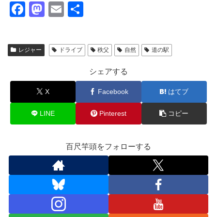
F
M
E
共
a
a
m
有
c
st
ail
レジャー
ドライブ
秩父
自然
道の駅
e
o
b
d
シェアする
o
o
X
Facebook
はてブ
o
n
k
LINE
Pinterest
コピー
百尺竿頭をフォローする