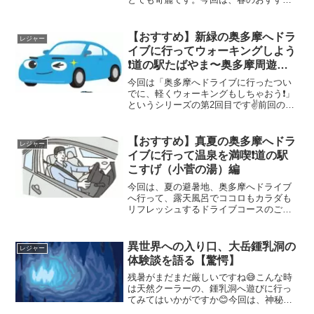
の八王子の今熊山の登山コースをご紹介
します。
【おすすめ】新緑の奥多摩へドラ
レジャー
イブに行ってウォーキングしよう
❗️道の駅たばやま〜奥多摩周遊道
路編
今回は「奥多摩へドライブに行ったつい
でに、軽くウォーキングもしちゃおう❗️」
というシリーズの第2回目です✌️前回のド
ライブコースは、あきる野ICから奥多摩
湖にある無料駐車場「大麦代園地駐車
場」へ向かう比較的にシンプルなコース
【おすすめ】真夏の奥多摩へドラ
レジャー
を解説しました。
イブに行って温泉を満喫❗️道の駅
こすげ（小菅の湯）編
今回は、夏の避暑地、奥多摩へドライブ
へ行って、露天風呂でココロもカラダも
リフレッシュするドライブコースのご紹
介です😆
異世界への入り口、大岳鍾乳洞の
レジャー
体験談を語る【驚愕】
残暑がまだまだ厳しいですね😅こんな時
は天然クーラーの、鍾乳洞へ遊びに行っ
てみてはいかがですか😊今回は、神秘的
な異世界の入り口、東京都あきる野市に