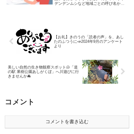
デンデンムシなど地域ごとの呼び名から
言葉の歴史を解き明かす仕組みや、柳田
が真に伝えたかった「子供の言語形成
力」、現代の「アホ・バカ分布図」によ
る再評価まで徹底考察します。
【お礼】きのうの「読者の声」を、あし
たのふつうに📣2024年9月のアンケート
より
美しい自然の生き物観察スポット🐚「道
の駅 果樹公園あしがくぼ」へ川遊びに行
きませんか🚘
コメント
コメントを書き込む