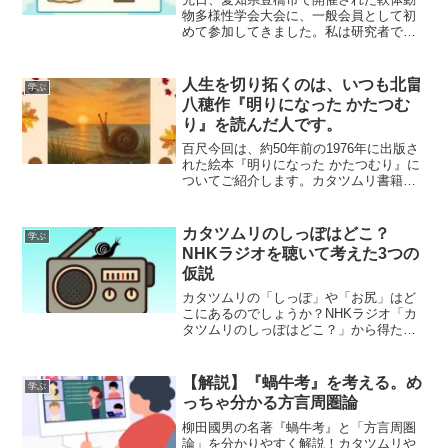
物多様性学会大会に、一般会員として初
めて参加してきました。私は研究者では
なく、一般企業に勤めながら、個人でカ
タツムリの飼育・観察を続け、その記録
を本ブログで発信しています。「学会」
人生を切り拓くのは、いつも北畠
学ぶ
と聞くと、専門家だけの閉じた場という
八穂作『明りになった かたつむ
印象を持たれる方も多いかもしれませ
り』を読んだ人です。
ん。しかし今回の参加を通して、そのイ
メージは大きく変わりました。この記事
百尺今回は、約50年前の1976年に出版さ
では、本大会の学術的な発表内容には踏
れた絵本『明りになった かたつむり』に
み込まず、 開催地や学会の公式情報を紹
ついてご紹介します。カタツムリ書籍の
介しながら、一般の立場で参加して感じ
今と昔先日、図書館でカタツムリの書籍
たことをお伝えしたいと思います。
をいろいろ調べてみました📖皆さんはカ
タツムリについて、どんなイメージを持
カタツムリのしっぽはどこ？
学ぶ
っていますか？ゆ...
NHKラジオを聴いて考えた3つの
仮説
カタツムリの「しっぽ」や「お尻」はど
こにあるのでしょうか？NHKラジオ「カ
タツムリのしっぽはどこ？」から得た知
見をもとに、排泄口（肛門）の位置や殻
とWnt遺伝子の関係、3つの独自の仮説を
分かりやすく解説。素朴な疑問を生物学
【解説】『蝸牛考』を考える。め
学ぶ
視点で紐解きます。
っちゃ分かる方言周圏論
柳田國男の名著『蝸牛考』と「方言周圏
論」を分かりやすく解説！カタツムリや