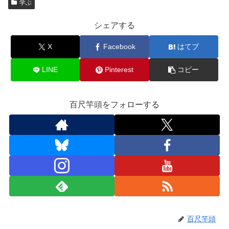
学ぶ
e
o
b
d
シェアする
o
o
X
Facebook
はてブ
o
n
k
LINE
Pinterest
コピー
百尺竿頭をフォローする
百尺竿頭