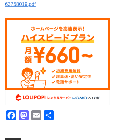
63758019.pdf
F
M
E
共
a
a
m
有
c
st
ail