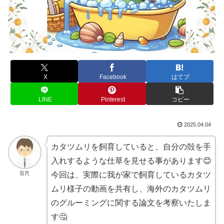
X
Facebook
はてブ
LINE
Pinterest
コピー
2025.04.04
カタツムリを飼育していると、自分の殻を手
入れするような仕草を見せる事があります😊
百尺
今回は、実際に我が家で飼育しているカタツ
ムリ様子の動画を共有し、海外のカタツムリ
のグルーミングに関する論文を考察いたしま
す🤔