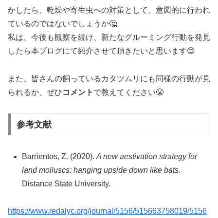
かしたら、乾燥や寄生虫への対策として、意図的に行われ
ているのではないでしょうか🤔
私は、今後も観察を続け、新たなグルーミング行動を発見
したら本ブログにて紹介させて頂きたいと思います😊
また、皆さんの飼っているカタツムリにも同様の行動が見
られるか、ぜひ
コメント
で教えてください😤
参考文献
Barrientos, Z. (2020).
A new aestivation strategy for
land molluscs: hanging upside down like bats
.
Distance State University.
https://www.redalyc.org/journal/5156/515663758019/5156