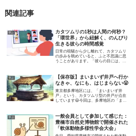
関連記事
カタツムリの1秒は人間の何秒？
学ぶ
「環世界」から紐解く、のんびり
生きる彼らの時間感覚
日常の喧騒から少し離れて、カタツムリ
の歩みを眺めていると、ふと不思議に思
うことがあります。「彼らの目には、こ
の世界がどう映っているのだろう？」
と。実は私がカタツムリに興味を持った
きっかけは、少し意外なところにありま
【保存版】まいまいず井戸へ行か
学ぶ
す。仕事で統計やデータ分析を扱ってい
なきゃ、なにも、はじまらない😤
ることもあり、以前からAI（人工知能）
の小さなコミュニティに参加していまし
東京都多摩地区には、「まいまいず井
た。その勉強会のネタを探していたと
戸」という、カタツムリ型の井戸が点在
き、偶然出会ったのが、生物学者ユクス
しています😃今回は、多摩地区の「まい
キュルが提唱した「環世界（かんせか
まいず井戸」を２ヶ所ご紹介します😊羽
い）」という概念です。
村市「まいまいず井戸」東京都羽村市五
ノ神まいまいず井戸日本国内では、その
一般会員として参加して感じた：
学ぶ
昔「まいまいず井戸」という...
豊橋市自然史博物館で開催された
「軟体動物多様性学会大会」
先日、愛知県豊橋市で開催された軟体動