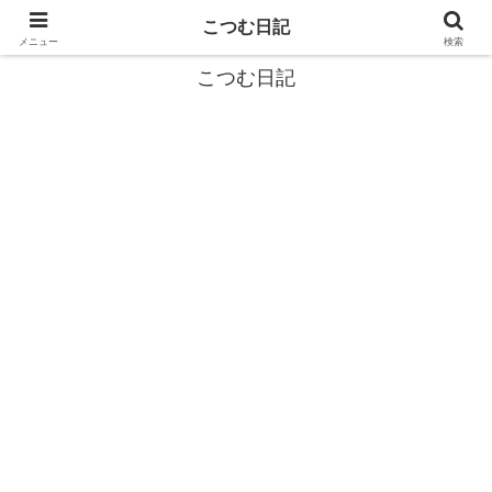
カタツムリから学ぶスローライフ🎓『こつむ日記』🐌
こつむ日記
メニュー
検索
こつむ日記