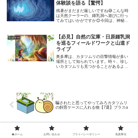
体験談を語る【驚愕】
残暑がまだまだ厳しいですね😅こんな時
は天然クーラーの、鍾乳洞へ遊びに行っ
てみてはいかがですか😊今回は、神秘的
な異世界の入り口、東京都あきる野市に
ある大岳鍾乳洞について詳しくご紹介し
ます！
【必見】自然の宝庫・日原鍾乳洞
レジャー
を巡るフィールドワークと山道ド
ライブ
奥多摩は、カタツムリの目撃情報が多い
場所として知られています。時々、珍し
いカタツムリも見つかることがあるよう
です。今回は、まだ自分が訪れたことの
ない、日原鍾乳洞付近でカタツムリの散
策を行いました。
騙されたと思ってやってみろカタツムリ
の飼育ケースに入れる物【7選】プラスα
とんでもなく参考になりすぎるミスジマ
🐌ホーム
お問い合わせ
プライバシーポリシー
免責事項