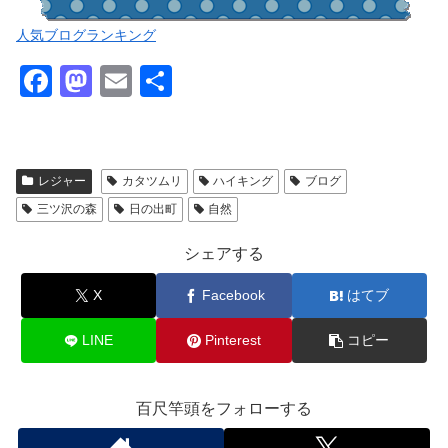
人気ブログランキング
F
M
E
共
a
a
m
有
c
st
ail
e
o
レジャー
カタツムリ
ハイキング
ブログ
b
d
三ツ沢の森
日の出町
自然
o
o
シェアする
o
n
X
Facebook
はてブ
k
LINE
Pinterest
コピー
百尺竿頭をフォローする