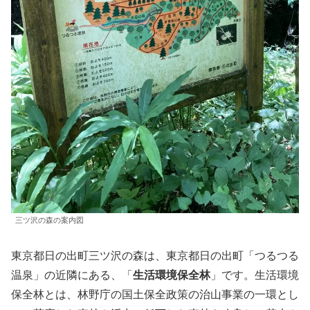
三ツ沢の森の案内図
東京都日の出町三ツ沢の森は、東京都日の出町「つるつる
温泉」の近隣にある、「
生活環境保全林
」です。生活環境
保全林とは、林野庁の国土保全政策の治山事業の一環とし