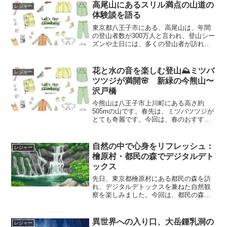
楽しむことができる秋川渓谷のハイキン
高尾山にあるスリル満点の山道の
レジャー
グコースをご紹介します🐌。カタツムリ
体験談を語る
を伺いながら秋川渓谷の自然豊かな景観
を眺めるハイキングは、心も体もリフレ
東京都八王子市にある、高尾山は、年間
ッシュしますよ😉
の登山者数が300万人と言われ、登山シー
ズンや土日には、多くの登山者が訪れま
す。しかし、そんな有名な高尾山には、
普段、人が立ち入る事が少ない、スポッ
トがあります。今回は、高尾山の麓にあ
花と水の音を楽しむ登山⛰️ミツバ
レジャー
る隠れた名所の一つ「スリル満点の山
ツツジが満開🌸 新緑の今熊山〜
道」をご紹介します㊙️
沢戸橋
今熊山は八王子市上川町にある高さ約
505mの山です。春先は、ミツバツツジが
とても奇麗です。今回は、春のおすすめ
の八王子の今熊山の登山コースをご紹介
します。
自然の中で心身をリフレッシュ：
レジャー
檜原村・都民の森でデジタルデト
ックス
先日、東京都檜原村にある都民の森を訪
れ、デジタルデトックスを兼ねた自然観
察を楽しみました。今回は、都民の森の
魅力とデジタルデトックスについてご紹
介します。
異世界への入り口、大岳鍾乳洞の
レジャー