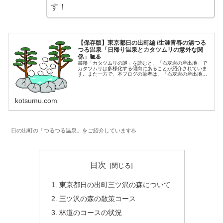
す！
【保存版】東京都日の出町編 /生涯青春の湯つる
つる温泉「日帰り温泉とカタツムリの意外な関
係」🐌♨️
書籍「カタツムリの謎」を読むと、「石灰岩の産出地」で
カタツムリは多様化する傾向にあることが紹介されていま
す。また一方で、本ブログの筆者は、「石灰岩の産出地」
は温泉地としても有名な場所ではないかと推測しました。
そこで、実際に現地を訪れ、その土...
kotsumu.com
日の出町の「つるつる温泉」をご紹介しています♨️
目次
東京都日の出町三ツ沢の森について
三ツ沢の森の散策コース
林道のコースの状況