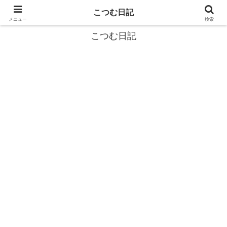
カタツムリから学ぶスローライフ🎓『こつむ日記』🐌
こつむ日記
メニュー
検索
こつむ日記