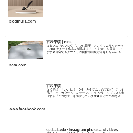
blogmura.com
百尺竿頭｜note
カタツムリのブログ「こつむ日記」とカタツムリをテーマ
にZINEやアート作品を制作する「こつむ舎」を運営してい
ます🐌自宅でカタツムリの飼育や自然散策をしながらゆっ
くりとカタツムリのお勉強をしているスネイリストです🎓
note.com
百尺竿頭
百尺竿頭 - 「いいね！」9件 - カタツムリのブログ『こつむ
日記』と、カタツムリをテーマにZINEやリトルプレスを制
作する『こつむ舎』を運営しています🐌自宅での飼育や自
然散策を通してゆっくりとカタツムリを観察・探究してい
ます🎓
www.facebook.com
opticalcode • Instagram photos and videos