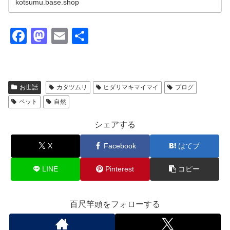
kotsumu.base.shop
F
M
E
共
a
a
m
有
c
st
ail
e
o
お世話
カタツムリ
ヒダリマキマイマイ
ブログ
b
d
ペット
自然
o
o
シェアする
o
n
X
Facebook
はてブ
k
LINE
Pinterest
コピー
百尺竿頭をフォローする