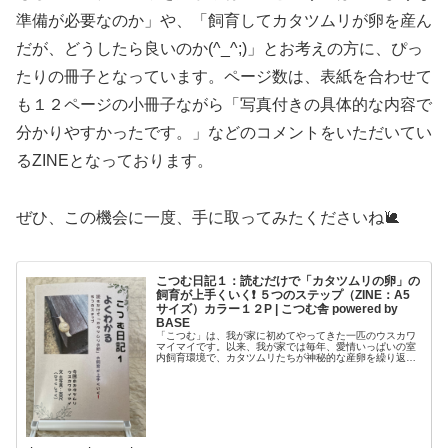
準備が必要なのか」や、「飼育してカタツムリが卵を産ん
だが、どうしたら良いのか(^_^;)」とお考えの方に、ぴっ
たりの冊子となっています。ページ数は、表紙を合わせて
も１２ページの小冊子ながら「写真付きの具体的な内容で
分かりやすかったです。」などのコメントをいただいてい
るZINEとなっております。
ぜひ、この機会に一度、手に取ってみたくださいね🐌
こつむ日記１：読むだけで「カタツムリの卵」の
飼育が上手くいく❗️ ５つのステップ（ZINE：A5
サイズ）カラー１２P | こつむ舎 powered by
BASE
「こつむ」は、我が家に初めてやってきた一匹のウスカワ
マイマイです。以来、我が家では毎年、愛情いっぱいの室
内飼育環境で、カタツムリたちが神秘的な産卵を繰り返し
ています。【冬の奇跡】室内飼育が教えてくれたこと自然
界では通常、5月から8月にかけて...