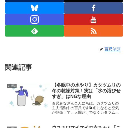
百尺竿頭
関連記事
【冬眠中の水やり】カタツムリの
お世話
冬の乾燥対策！実は「水の浴びせ
すぎ」はNGな理由
百尺みなさんこんにちは、カタツムリの
主夫活動中の百尺です🐌冬になると空気
が乾燥して、人間だけでなくカタツムリ
のケージ内もカラカラになりがちですよ
ね。 「冬眠中だけど、霧吹きは毎日する
べき？」「乾燥して死んでしまわないか
ウスカワマイマイの赤ちゃん「こ