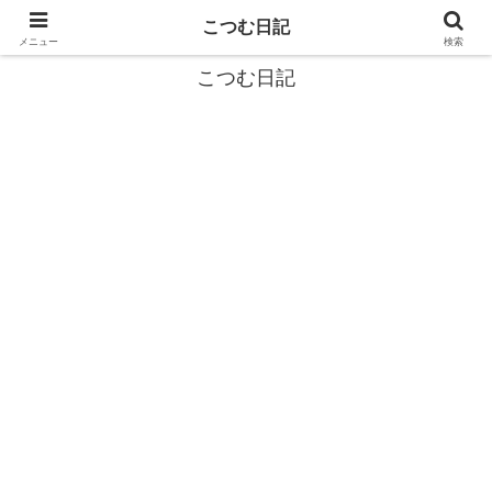
カタツムリから学ぶスローライフ🎓『こつむ日記』🐌
こつむ日記
メニュー
検索
こつむ日記