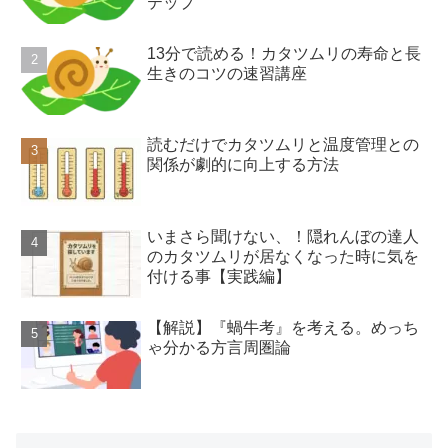
テップ
13分で読める！カタツムリの寿命と長
生きのコツの速習講座
読むだけでカタツムリと温度管理との
関係が劇的に向上する方法
いまさら聞けない、！隠れんぼの達人
のカタツムリが居なくなった時に気を
付ける事【実践編】
【解説】『蝸牛考』を考える。めっち
ゃ分かる方言周圏論