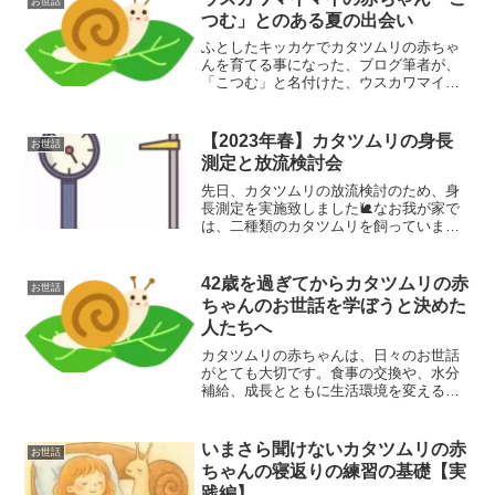
お世話
心配……」と悩んでいま...
つむ」とのある夏の出会い
ふとしたキッカケでカタツムリの赤ちゃ
んを育てる事になった、ブログ筆者が、
「こつむ」と名付けた、ウスカワマイマ
イの赤ちゃんとの出会いを紹介します。
【2023年春】カタツムリの身長
お世話
測定と放流検討会
先日、カタツムリの放流検討のため、身
長測定を実施致しました🐌なお我が家で
は、二種類のカタツムリを飼っていま
す。名前は、ウスカワマイマイが「こつ
む」で、ミスジマイマイが「スジさん」
です。数は、ウスカワマイマイが30匹〜
42歳を過ぎてからカタツムリの赤
お世話
50匹で、名前は全部「こ...
ちゃんのお世話を学ぼうと決めた
人たちへ
カタツムリの赤ちゃんは、日々のお世話
がとても大切です。食事の交換や、水分
補給、成長とともに生活環境を変えるな
ど、今回はカタツムリの赤ちゃんのお世
話についてご紹介します😊赤ちゃんの食
欲カタツムリの赤ちゃんは、食欲が旺盛
いまさら聞けないカタツムリの赤
お世話
です😋我が家では、カタツ...
ちゃんの寝返りの練習の基礎【実
践編】