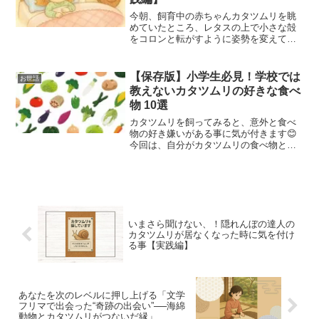
今朝、飼育中の赤ちゃんカタツムリを眺
めていたところ、レタスの上で小さな殻
をコロンと転がすように姿勢を変えてい
ました😊そのゆっくりとした動きが、ま
るで人間の赤ちゃんの寝返りの瞬間のよ
うで、とても微笑ましく感じました✨今
【保存版】小学生必見！学校では
お世話
回は、日頃の観察をもとにした「カタツ
教えないカタツムリの好きな食べ
ムリの赤ちゃんの寝返り（姿勢変換）」
物 10選
について紹介します。
カタツムリを飼ってみると、意外と食べ
物の好き嫌いがある事に気が付きます😊
今回は、自分がカタツムリの食べ物とし
て日々与えている、カタツムリの好きな
食べ物10選をランキング形式でご紹介し
ます‼️
いまさら聞けない、！隠れんぼの達人の
カタツムリが居なくなった時に気を付け
る事【実践編】
あなたを次のレベルに押し上げる「文学
フリマで出会った“奇跡の出会い”──海綿
動物とカタツムリがつないだ縁」