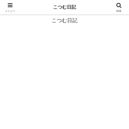
カタツムリから学ぶスローライフ🎓『こつむ日記』🐌
こつむ日記
メニュー
検索
こつむ日記