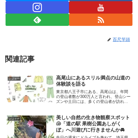
百尺竿頭
関連記事
高尾山にあるスリル満点の山道の
レジャー
体験談を語る
東京都八王子市にある、高尾山は、年間
の登山者数が300万人と言われ、登山シー
ズンや土日には、多くの登山者が訪れま
す。しかし、そんな有名な高尾山には、
普段、人が立ち入る事が少ない、スポッ
トがあります。今回は、高尾山の麓にあ
美しい自然の生き物観察スポット
レジャー
る隠れた名所の一つ「スリル満点の山
🐚「道の駅 果樹公園あしがく
道」をご紹介します㊙️
ぼ」へ川遊びに行きませんか🚘
先日の週末にドライブを兼ねて、埼玉県