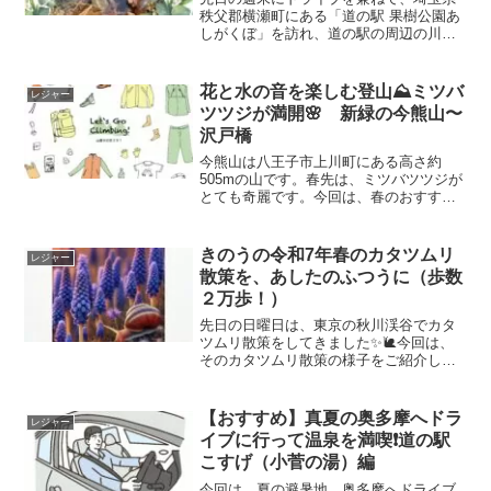
秩父郡横瀬町にある「道の駅 果樹公園あ
しがくぼ」を訪れ、道の駅の周辺の川、
横瀬川でカワニナの観察に行ってきまし
た🐚
花と水の音を楽しむ登山⛰️ミツバ
レジャー
ツツジが満開🌸 新緑の今熊山〜
沢戸橋
今熊山は八王子市上川町にある高さ約
505mの山です。春先は、ミツバツツジが
とても奇麗です。今回は、春のおすすめ
の八王子の今熊山の登山コースをご紹介
します。
きのうの令和7年春のカタツムリ
レジャー
散策を、あしたのふつうに（歩数
２万歩！）
先日の日曜日は、東京の秋川渓谷でカタ
ツムリ散策をしてきました✨🐌今回は、
そのカタツムリ散策の様子をご紹介しま
す😊
【おすすめ】真夏の奥多摩へドラ
レジャー
イブに行って温泉を満喫❗️道の駅
こすげ（小菅の湯）編
今回は、夏の避暑地、奥多摩へドライブ