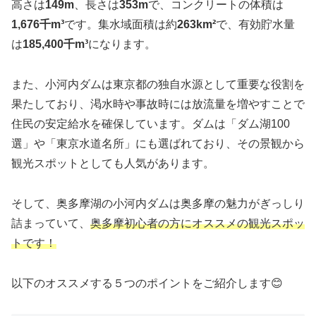
高さは
149m
、長さは
353m
で、コンクリートの体積は
1,676千m³
です。集水域面積は約
263km²
で、有効貯水量
は
185,400千m³
になります。
また、小河内ダムは東京都の独自水源として重要な役割を
果たしており、渇水時や事故時には放流量を増やすことで
住民の安定給水を確保しています。ダムは「ダム湖100
選」や「東京水道名所」にも選ばれており、その景観から
観光スポットとしても人気があります。
そして、奥多摩湖の小河内ダムは奥多摩の魅力がぎっしり
詰まっていて、
奥多摩初心者の方にオススメの観光スポッ
トです！
以下のオススメする５つのポイントをご紹介します😊