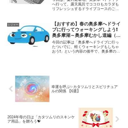
へ行って、露天風呂でココロもカラダも
リフレッシュするドライブコースのご紹
介です😆
【おすすめ】春の奥多摩へドライ
レジャー
ブに行ってウォーキングしよう❗️
奥多摩湖～奥多摩むかし道編（後
半）
今回の記事は「奥多摩へドライブに行っ
たついでに、軽くウォーキングもしちゃ
おう❗️」という内容の後半で、奥多摩のウ
ォーキングコースをご紹介します🥾
幸運を呼ぶ✨カタツムリとスピリチュア
ルの関係 【6選】
2024年母の日は「カタツムリのスキンケ
ア用品」を贈ろう💝