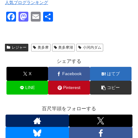
人気ブログランキング
F
M
E
共
a
a
m
有
c
st
ail
e
o
レジャー
奥多摩
奥多摩湖
小河内ダム
b
d
シェアする
o
o
o
n
X
Facebook
はてブ
k
LINE
Pinterest
コピー
百尺竿頭をフォローする