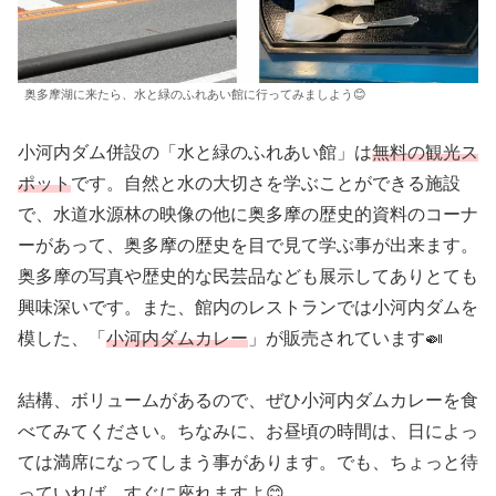
奥多摩湖に来たら、水と緑のふれあい館に行ってみましよう😊
小河内ダム併設の「水と緑のふれあい館」は
無料の観光ス
ポット
です。自然と水の大切さを学ぶことができる施設
で、水道水源林の映像の他に奥多摩の歴史的資料のコーナ
ーがあって、奥多摩の歴史を目で見て学ぶ事が出来ます。
奥多摩の写真や歴史的な民芸品なども展示してありとても
興味深いです。また、館内のレストランでは小河内ダムを
模した、「
小河内ダムカレー
」が販売されています🍛
結構、ボリュームがあるので、ぜひ小河内ダムカレーを食
べてみてください。ちなみに、お昼頃の時間は、日によっ
ては満席になってしまう事があります。でも、ちょっと待
っていれば、すぐに座れますよ😊