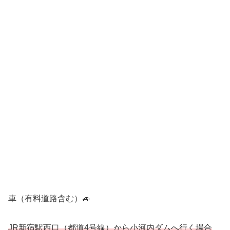
車（有料道路含む）🚙
JR新宿駅西口（都道4号線）から小河内ダムへ行く場合