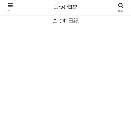
カタツムリから学ぶスローライフ🎓『こつむ日記』🐌
こつむ日記
メニュー
検索
こつむ日記