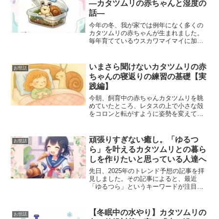
—カタツムリの赤ちゃんと湿度の
話—
今年の冬、我が家では例年になく多くの
カタツムリの赤ちゃんが生まれました。
毎年育てているウスカワマイマイに加
え、ヒダリマキマイマイ、ミスジマイマ
イ、オナジマイマイ、コハクガイ、ナミ
ギセル、ナミコギセル、そして未同定の
いまさら聞けないカタツムリの赤
お世話
キセルガイ類など、実に多様な陸貝が秋
ちゃんの寝返りの練習の基礎【実
の終わりに次々と孵化しました。今回
践編】
は、いろいろな種類のカタツムリの稚貝
を育てる上で、今年の冬に気を付けてい
今朝、飼育中の赤ちゃんカタツムリを眺
る事をご紹介します。
めていたところ、レタスの上で小さな殻
をコロンと転がすように姿勢を変えてい
ました😊そのゆっくりとした動きが、ま
るで人間の赤ちゃんの寝返りの瞬間のよ
うで、とても微笑ましく感じました✨今
頑張りすぎない癒し。「ゆるつ
お世話
回は、日頃の観察をもとにした「カタツ
ら」を叶えるカタツムリとの暮ら
ムリの赤ちゃんの寝返り（姿勢変換）」
しを作りたいと思っている人達へ
について紹介します。
先日、2025年のトレンド予想の記事を拝
見しました。その記事によると、最近
「ゆるつら」というキーワードが注目を
浴びているそうです😎そこで、今回は、
その「ゆるつら」の意味と傾向を紐解き
ながら、「ゆるつら」生活におすすめの
【冬眠中の水やり】カタツムリの
お世話
ペットをご紹介します😊