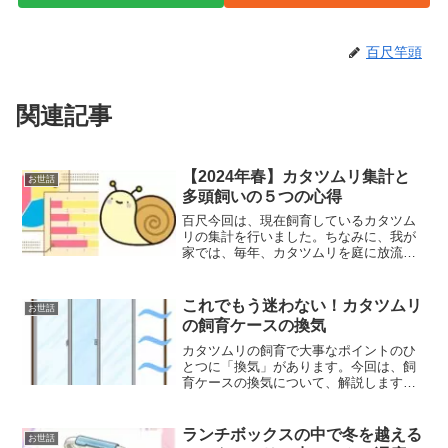
百尺竿頭
関連記事
【2024年春】カタツムリ集計と
お世話
多頭飼いの５つの心得
百尺今回は、現在飼育しているカタツム
リの集計を行いました。ちなみに、我が
家では、毎年、カタツムリを庭に放流す
るため、梅雨になる前に、集計や大きさ
を計測したりしています😊昨年のカタツ
ムリの身体測定について記載しています
これでもう迷わない！カタツムリ
お世話
🐌2024年春のカタツム...
の飼育ケースの換気
カタツムリの飼育で大事なポイントのひ
とつに「換気」があります。今回は、飼
育ケースの換気について、解説します😊
飼育ケースの置き場所カタツムリの飼育
をする場合「飼育ケースをどこに置くの
か？」というのは、とても重要なポイン
ランチボックスの中で冬を越える
お世話
トです。我が家ではカタツ...