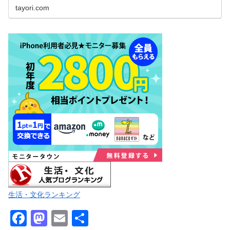
tayori.com
生活・文化ランキング
F
M
E
共