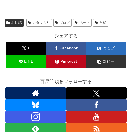
a
a
m
有
c
st
ail
e
o
お世話
カタツムリ
ブログ
ペット
自然
b
d
シェアする
o
o
o
n
X
Facebook
はてブ
k
LINE
Pinterest
コピー
百尺竿頭をフォローする