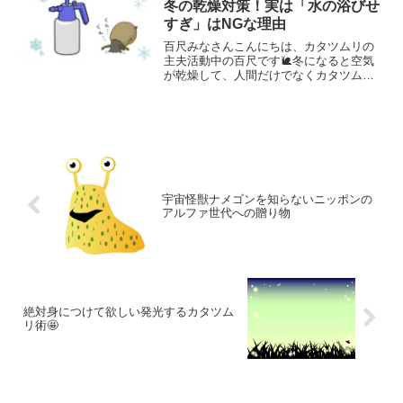
冬の乾燥対策！実は「水の浴びせ
すぎ」はNGな理由
百尺みなさんこんにちは、カタツムリの
主夫活動中の百尺です🐌冬になると空気
が乾燥して、人間だけでなくカタツムリ
のケージ内もカラカラになりがちですよ
ね。 「冬眠中だけど、霧吹きは毎日する
べき？」「乾燥して死んでしまわないか
心配……」と悩んでいま...
宇宙怪獣ナメゴンを知らないニッポンの
アルファ世代への贈り物
絶対身につけて欲しい発光するカタツム
リ術🤩