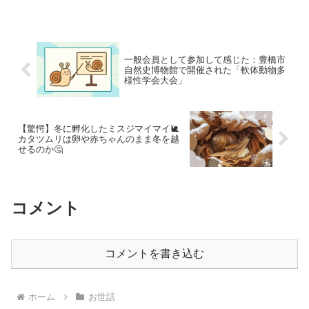
食べ物10選をランキング形式でご紹介し
ます‼️
一般会員として参加して感じた：豊橋市
自然史博物館で開催された「軟体動物多
様性学会大会」
【驚愕】冬に孵化したミスジマイマイ🐌
カタツムリは卵や赤ちゃんのまま冬を越
せるのか🤔
コメント
コメントを書き込む
ホーム
お世話