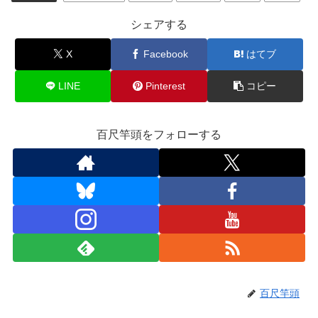
b
d
シェアする
o
o
o
n
X
Facebook
はてブ
k
LINE
Pinterest
コピー
百尺竿頭をフォローする
百尺竿頭