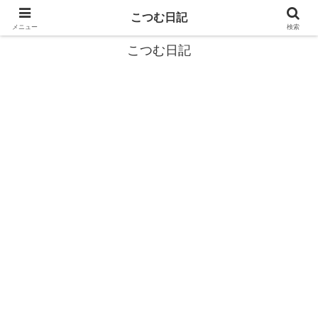
カタツムリから学ぶスローライフ🎓『こつむ日記』🐌
こつむ日記
メニュー
検索
こつむ日記