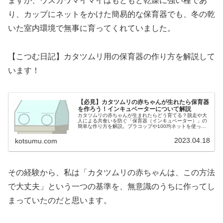
ますが、ウスカワマイマイはもともと乾燥に強い種であ
り、カップにネットをかけた簡易的な保育器でも、冬の乾
いた室内環境で無事に育ってくれていました。
【こつむ日記】カタツムリ用の保育器の作り方を解説して
います！
【必見】カタツムリの赤ちゃんが生れたら保育器
を作ろう！インキュベーターについて解説
カタツムリの赤ちゃんが生まれたらどう育てる？脱走や大
人による共食いを防ぐ「保育器（インキュベーター）」の
簡単な作り方を解説。プラコップや100均ネットを使った
安全なケース準備、赤ちゃんに適した柔らかい餌やり・水
やりのお世話のコツをご紹介します。
2023.04.18
kotsumu.com
その経験から、私は「カタツムリの赤ちゃんは、この方法
で大丈夫」という一つの基準を、無意識のうちに作ってし
まっていたのだと思います。