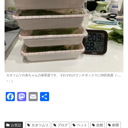
カタツムリの赤ちゃんの保育器です。それぞれのランチボックスに50匹程度（−＿
−；）
F
M
E
共
a
a
m
有
c
st
ail
e
o
お世話
カタツムリ
ブログ
ペット
自然
飼育