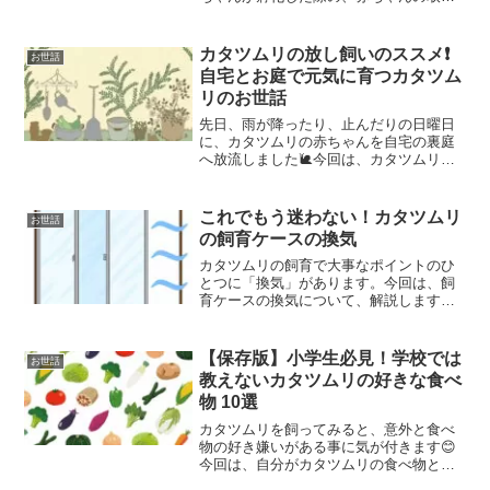
上げ方についてご紹介します😊たまごの
状態の３段階白いたまごは産みたてです
😊カタツムリのたまごを観察すると、３
カタツムリの放し飼いのススメ❗️
お世話
つの段階があります。カ...
自宅とお庭で元気に育つカタツム
リのお世話
先日、雨が降ったり、止んだりの日曜日
に、カタツムリの赤ちゃんを自宅の裏庭
へ放流しました🐌今回は、カタツムリの
放し飼いの様子と放飼いの仕方をお伝え
します😊
これでもう迷わない！カタツムリ
お世話
の飼育ケースの換気
カタツムリの飼育で大事なポイントのひ
とつに「換気」があります。今回は、飼
育ケースの換気について、解説します😊
飼育ケースの置き場所カタツムリの飼育
をする場合「飼育ケースをどこに置くの
か？」というのは、とても重要なポイン
【保存版】小学生必見！学校では
お世話
トです。我が家ではカタツ...
教えないカタツムリの好きな食べ
物 10選
カタツムリを飼ってみると、意外と食べ
物の好き嫌いがある事に気が付きます😊
今回は、自分がカタツムリの食べ物とし
て日々与えている、カタツムリの好きな