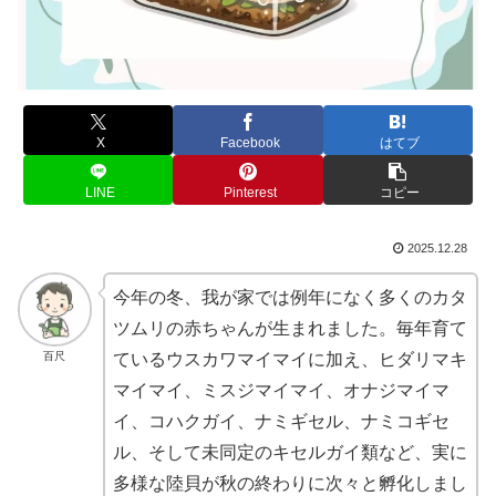
X
Facebook
はてブ
LINE
Pinterest
コピー
2025.12.28
今年の冬、我が家では例年になく多くのカタ
ツムリの赤ちゃんが生まれました。毎年育て
百尺
ているウスカワマイマイに加え、ヒダリマキ
マイマイ、ミスジマイマイ、オナジマイマ
イ、コハクガイ、ナミギセル、ナミコギセ
ル、そして未同定のキセルガイ類など、実に
多様な陸貝が秋の終わりに次々と孵化しまし