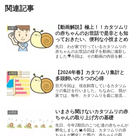
関連記事
【動画解説】極上！！カタツムリ
お世話
の赤ちゃんのお世話で是非とも知
っておきたい、便利な小技まとめ
先日、わが家で行っているカタツムリの
赤ちゃんのお世話の様子を動画に撮影し
ました🎥今回は、その動画の内容を解説
しながら、「カタツムリの赤ちゃんのお
世話」の注意点などをご紹介します🐌
【2024年春】カタツムリ集計と
お世話
多頭飼いの５つの心得
百尺今回は、現在飼育しているカタツム
リの集計を行いました。ちなみに、我が
家では、毎年、カタツムリを庭に放流す
るため、梅雨になる前に、集計や大きさ
を計測したりしています😊昨年のカタツ
ムリの身体測定について記載しています
いまさら聞けないカタツムリの赤
お世話
🐌2024年春のカタツム...
ちゃんの取り上げ方の基礎
先日、今年2期目のこつむ達の赤ちゃんが
孵化しました🐌今回は、カタツムリの赤
ちゃんが孵化した際の、赤ちゃんの取り