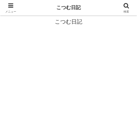
カタツムリから学ぶスローライフ🎓『こつむ日記』🐌
こつむ日記
メニュー
検索
こつむ日記