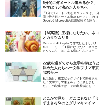
ティングの分析」を解説します😉
6分間に何メートル進めるか？」
を学ぼうと決めた人たちへ
「1分で1メートル進むカタツムリは、6分
間で最大何メートル進めるか？」 これは
GoogleやMicrosoftの採用試験でも語られ
る有名な論理パズルです。しかし、この
問いの真の価値は「正解の数字」にはあ
りません。 実はこの問題、前提の置き方
【AI寓話】王様になりたい、ネコ
番外
次第で「6m」「10m」「11m」と答えが
とカタツムリ🤴
分かれるのです。 今回は、この「カタツ
ムリの作戦」に求めるべき真の答えを考
Microsoft AI Copilotで作成したオリジナ
察します。
ルストーリー「王様になりたい、ネコと
カタツムリ」は、ある森に住むネコとカ
タツムリが王様になるために挑んだ選抜
戦の様子です。
22歳を過ぎてから文学を学ぼうと
番外
決めた人たちへー文学フリマ東京
42後記ー
私は先日、東京ビッグサイトで開催され
た「文学フリマ東京42」に出展しまし
た。この記事では、その出展後記をご紹
介します。
どこかで見た、どこにもない「う
番外
ずまき村🌀のヒダリマキマイマ