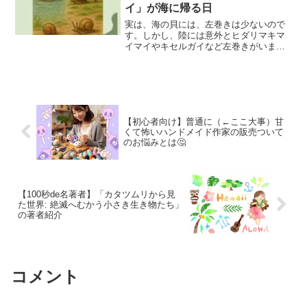
イ」が海に帰る日
実は、海の貝には、左巻きは少ないので
す。しかし、陸には意外とヒダリマキマ
イマイやキセルガイなど左巻きがいま
す。おそらく、遠い昔に陸に貝類が進出
した際に、左巻きの方が優位だった種が
いるのでしょう。しかし、遠い未来に陸
貝が海に帰るとき、左巻きの陸貝は左巻
きの海の貝になる日が来るかもしれませ
ん🤔今回は、そんなファンタジックなス
【初心者向け】普通に（←ここ大事）甘
トーリーを寓話にしてみました😌
くて怖いハンドメイド作家の販売ついて
のお悩みとは🤔
【100秒de名著者】「カタツムリから見
た世界: 絶滅へむかう小さき生き物たち」
の著者紹介
コメント