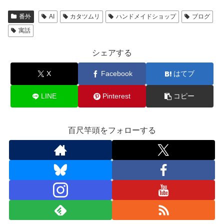
e
o
番外
AI
カタツムリ
ハンドメイドショップ
ブログ
b
d
寓話
o
o
シェアする
o
n
X
Facebook
はてブ
k
LINE
Pinterest
コピー
百尺竿頭をフォローする