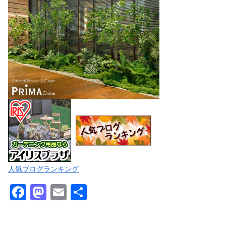
人気ブログランキング
F
M
E
共
a
a
m
有
c
st
ail