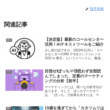
百尺竿頭
関連記事
【決定版】最新のコールセンター
番外
活用！AIテキストツールをご紹介
少し前の話ですが、2022年11月に「コー
ルセンター/CRM デモ&コンファレンス
2022 in 東京」というイベントに、勉強を
兼ねて行ってきました😊コールセンタ
ー/CRM デモ&コンファレンス 2022 in 東
京 (第23回)目的とし...
目指せ❗️ぼっちマ🧐思わず全部読
番外
んでしまった、定番のマーケティ
ングの分析【前半】
マーケティングには、様々な分析手法が
あります。そして、ぼっちマーケター
は、「ぼっち」で結果を出すには、マー
ケティング・セオリーの理解が必須で
す。今回は、これから「ぼっちマーケタ
ー」を目指す方に向けて「定番のマーケ
19歳を過ぎてから「カタツムリは
番外