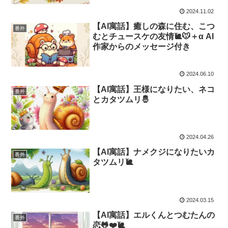
2024.11.02
【AI寓話】癒しの森に住む、こつ
番外
むとチュースケの友情🐌🐭＋α AI
作家からのメッセージ付き
2024.06.10
【AI寓話】王様になりたい、ネコ
番外
とカタツムリ🤴
2024.04.26
【AI寓話】ナメクジになりたいカ
番外
タツムリ🐌
2024.03.15
【AI寓話】エルくんとつむたんの
番外
恋🐸❤️🐌