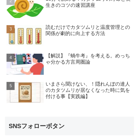
生きのコツの速習講座
読むだけでカタツムリと温度管理との
関係が劇的に向上する方法
【解説】『蝸牛考』を考える。めっち
ゃ分かる方言周圏論
いまさら聞けない、！隠れんぼの達人
のカタツムリが居なくなった時に気を
付ける事【実践編】
SNSフォローボタン