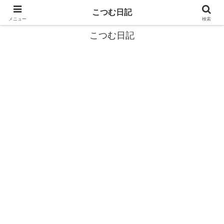
カタツムリから学ぶスローライフ🎓『こつむ日記』🐌
こつむ日記
メニュー
検索
こつむ日記