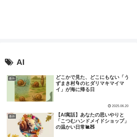
AI
どこかで見た、どこにもない「う
番外
ずまき村🌀のヒダリマキマイマ
イ」が海に帰る日
2025.06.20
【AI寓話】あなたの思いやりと
番外
「こつむハンドメイドショップ」
の温かい日常🐌🧸