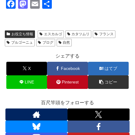
F
M
E
共
a
a
m
有
c
st
ail
e
o
お役立ち情報
エスカルゴ
カタツムリ
フランス
b
d
ブルゴーニュ
ブログ
自然
o
o
シェアする
o
n
X
Facebook
はてブ
k
LINE
Pinterest
コピー
百尺竿頭をフォローする