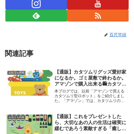
百尺竿頭
関連記事
【通販】カタツムリグッズ愛好家
お役立ち情報
になるか。ゴミ屋敷で終わるか。
アマゾンで購入出来る🛍️カタツム
リグッズ9選
本ブログでは、以前「アマゾンで買える
カタツムリ型ロボット」をご紹介しまし
た。「アマゾン」では、カタツムリのお
もちゃやキーホルダーやぬいぐるみな
ど、様々な「カタツムリグッズ」を取り
扱っています。今回は「アマゾン」で購
【通販】これをプレゼントした
お役立ち情報
入出来る、カタツムリグッズ...
ら、大切なあの人の生活は確実に
緩むであろう素敵すぎる「癒しグ