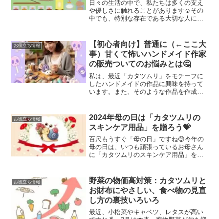
ッズ」10選
日々の生活の中で、私たちは多くの支え
や優しさに触れることがあります☺️その
中でも、特別な存在である大切な人に感
謝の気持ちを伝えたいとき、言葉だけで
はなく、心を込めた贈り物を通じてその
思いを表現してみませんか？今回は、通
【初心者向け】普通に（←ここ大
お役立ち情報
販サイト「Qoo10」からおすすめに癒し
事）甘くて怖いハンドメイド作家
グッズをご紹介します😊
の販売ついてのお悩みとは🤔
私は、最近「カタツムリ」をモチーフに
したハンドメイドの作品に興味を持って
います。また、そのような作品を作成し
ている作家さんについていろいろ調べて
いたら、多くの作家の方が「販売に関す
る」お悩みを抱えていることが分かりま
2024年母の日は「カタツムリの
お役立ち情報
した。今回の記事では、初心者のハンド
スキンケア用品」を贈ろう💝
メイド作家が抱えるお悩みを最新のAIツ
ールを使ってその内容を分析しました😃
百尺もうすぐ「母の日」ですね😊今年の
母の日は、いつも頑張っているお母さん
に「カタツムリのスキンケア用品」を贈
ってみてはいかがでしょうか❓カタツムリ
の粘液は、その特性からスキンケア製品
や健康に関連する用途で注目されていま
野菜の物価高対策：カタツムリと
お役立ち情報
す。今回は、カタツムリ...
お財布にやさしい、食べ物の見直
し方の裏技いろいろ
最近、小松菜やキャベツ、レタスが高い