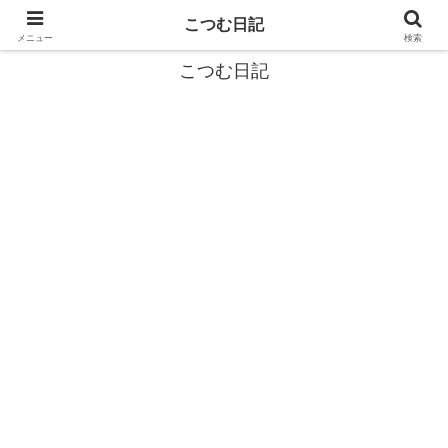
カタツムリから学ぶスローライフ🎓『こつむ日記』🐌
こつむ日記
メニュー
検索
こつむ日記