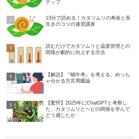
テップ
13分で読める！カタツムリの寿命と長
生きのコツの速習講座
読むだけでカタツムリと温度管理との
関係が劇的に向上する方法
【解説】『蝸牛考』を考える。めっち
ゃ分かる方言周圏論
【驚愕】2025年にChatGPTと考察し
た、カタツムリとヘビの関係を学んで
どう感じたか