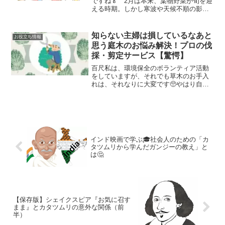
ですね🥬 2月は本来、葉物野菜が旬を迎
える時期。しかし寒波や天候不順の影響
で生育が遅れ、収穫量が減少していま
す。さらに鍋料理などの需要が増えるた
め、価格が上がりやすい季節でもありま
知らない主婦は損しているなあと
お役立ち情報
す。「カタツムリの定番ごはん」である
思う庭木のお悩み解決！プロの伐
葉物野菜も、今は少し工夫が必要な時期
採・剪定サービス【驚愕】
かもしれません。そこで今回は、カタツ
ムリのための「野菜の物価高対策」をご
百尺私は、環境保全のボランティア活動
紹介します👛
をしていますが、それでも草木のお手入
れは、それなりに大変です🥺やはり自分
でお手入れをするより、プロに頼みたい
事もしばしばあります。そこで、今回
は、庭のお手入れのプロ集団のご紹介で
す！この記事をオススメする...
インド映画で学ぶ🎓社会人のための「カ
タツムリから学んだガンジーの教え」と
は🤔
【保存版】シェイクスピア『お気に召す
まま』とカタツムリの意外な関係（前
半）