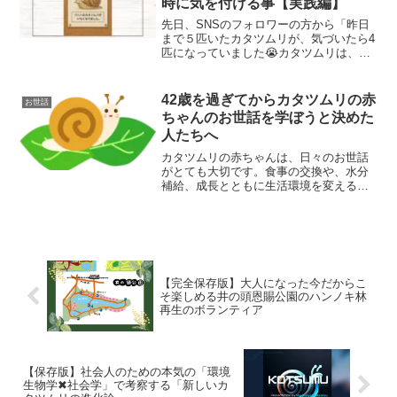
時に気を付ける事【実践編】
先日、SNSのフォロワーの方から「昨日
まで５匹いたカタツムリが、気づいたら4
匹になっていました😭カタツムリは、い
なくなることはあるのでしょうか？」と
いうご質問をいただきました😊そこで、
今回は、「カタツムリが見当たらない時
42歳を過ぎてからカタツムリの赤
お世話
に気を付けること」をご紹介します。
ちゃんのお世話を学ぼうと決めた
人たちへ
カタツムリの赤ちゃんは、日々のお世話
がとても大切です。食事の交換や、水分
補給、成長とともに生活環境を変えるな
ど、今回はカタツムリの赤ちゃんのお世
話についてご紹介します😊赤ちゃんの食
欲カタツムリの赤ちゃんは、食欲が旺盛
です😋我が家では、カタツ...
【完全保存版】大人になった今だからこ
そ楽しめる井の頭恩賜公園のハンノキ林
再生のボランティア
【保存版】社会人のための本気の「環境
生物学✖︎社会学」で考察する「新しいカ