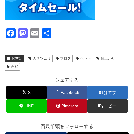
F
M
E
共
a
a
m
有
c
st
ail
お世話
カタツムリ
ブログ
ペット
値上がり
e
o
自然
b
d
o
o
シェアする
o
n
X
Facebook
はてブ
k
LINE
Pinterest
コピー
百尺竿頭をフォローする