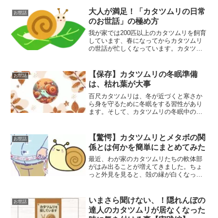
を解説。柔らかい歯ブラシや筆、ぬるま
湯の使い方、休眠中の安全な手入れのコ
大人が満足！「カタツムリの日常
お世話
ツまで紹介します。
のお世話」の極め方
我が家では200匹以上のカタツムリを飼育
しています、春になってからカタツムリ
の世話が忙しくなっています。カタツム
リの日常のお世話の様子をご紹介しま
す。ウスカワマイマイやミスジマイマイ
の飼育の様子を解説しています。
【保存】カタツムリの冬眠準備
お世話
は、枯れ葉が大事
百尺カタツムリは、冬が近づくと寒さか
ら身を守るために冬眠をする習性があり
ます。そして、カタツムリの冬眠中の暮
らしで、欠かす事の出来ないアイテムが
あります🐌それは、落ち葉などの「枯れ
葉」です🍂カタツムリの冬眠についてな
【驚愕】カタツムリとメタボの関
お世話
ぜ冬眠するのか？ ：カタ...
係とは何かを簡単にまとめてみた
最近、わが家のカタツムリたちの軟体部
がはみ出ることが増えてきました。ちょ
っと外見を見ると、殻の縁が白くなって
いて、殻が反り返っているのか？と見間
違えるほどです🤔今回は「カタツムリの
メタボ」について考察した内容をご紹介
いまさら聞けない、！隠れんぼの
お世話
します😃
達人のカタツムリが居なくなった