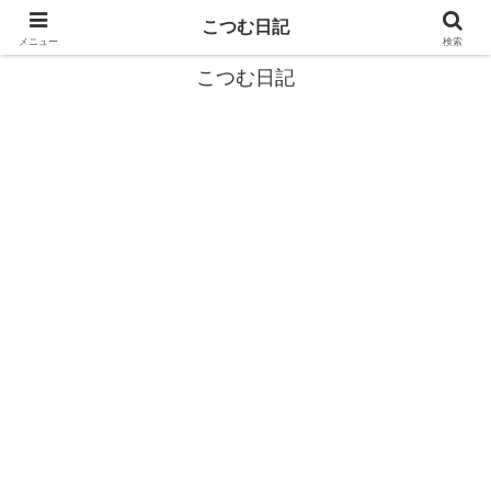
カタツムリから学ぶスローライフ🎓『こつむ日記』🐌
こつむ日記
メニュー
検索
こつむ日記