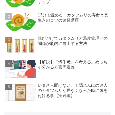
テップ
13分で読める！カタツムリの寿命と長
生きのコツの速習講座
読むだけでカタツムリと温度管理との
関係が劇的に向上する方法
【解説】『蝸牛考』を考える。めっち
ゃ分かる方言周圏論
いまさら聞けない、！隠れんぼの達人
のカタツムリが居なくなった時に気を
付ける事【実践編】