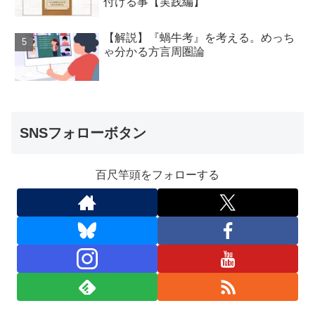
付ける事【実践編】
【解説】『蝸牛考』を考える。めっち
ゃ分かる方言周圏論
SNSフォローボタン
百尺竿頭をフォローする