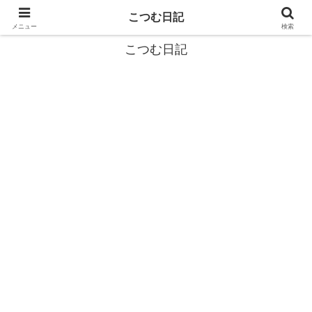
カタツムリから学ぶスローライフ🎓『こつむ日記』🐌
こつむ日記
メニュー
検索
こつむ日記