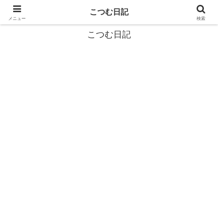
カタツムリから学ぶスローライフ🎓『こつむ日記』🐌
こつむ日記
メニュー
検索
こつむ日記