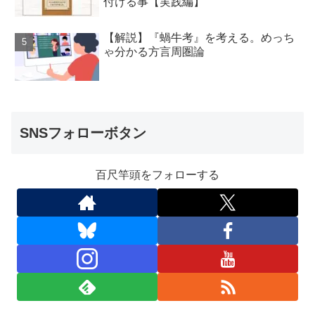
付ける事【実践編】
【解説】『蝸牛考』を考える。めっち
ゃ分かる方言周圏論
SNSフォローボタン
百尺竿頭をフォローする