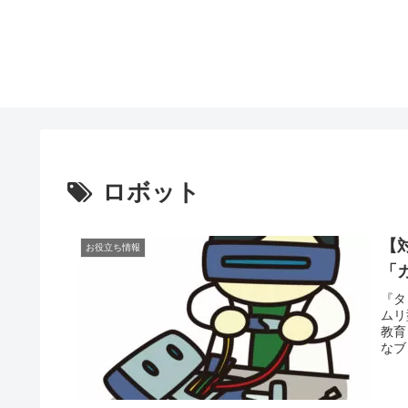
ロボット
【
お役立ち情報
「
『タ
ムリ
教育
なブ
ます