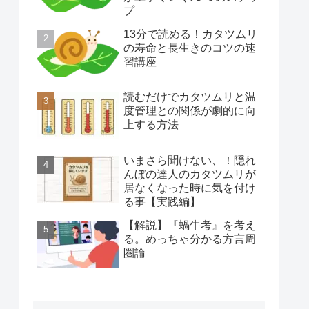
プ
13分で読める！カタツムリ
の寿命と長生きのコツの速
習講座
読むだけでカタツムリと温
度管理との関係が劇的に向
上する方法
いまさら聞けない、！隠れ
んぼの達人のカタツムリが
居なくなった時に気を付け
る事【実践編】
【解説】『蝸牛考』を考え
る。めっちゃ分かる方言周
圏論