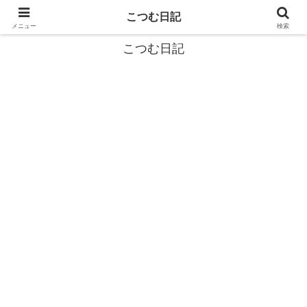
カタツムリから学ぶスローライフ🎓『こつむ日記』🐌
こつむ日記
メニュー
検索
こつむ日記