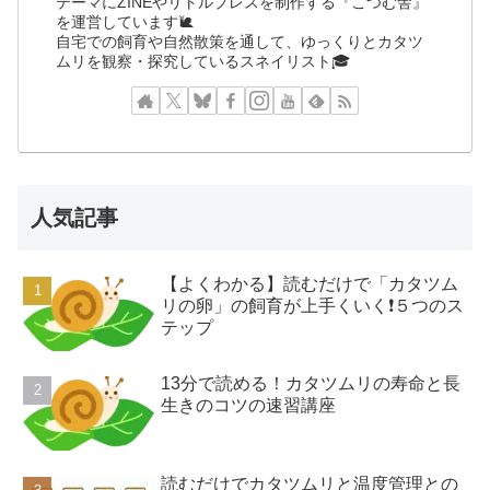
テーマにZINEやリトルプレスを制作する『こつむ舎』
を運営しています🐌
自宅での飼育や自然散策を通して、ゆっくりとカタツ
ムリを観察・探究しているスネイリスト🎓
人気記事
【よくわかる】読むだけで「カタツム
リの卵」の飼育が上手くいく❗️５つのス
テップ
13分で読める！カタツムリの寿命と長
生きのコツの速習講座
読むだけでカタツムリと温度管理との