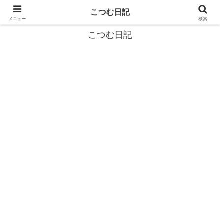
カタツムリから学ぶスローライフ🎓『こつむ日記』🐌
こつむ日記
メニュー
検索
こつむ日記