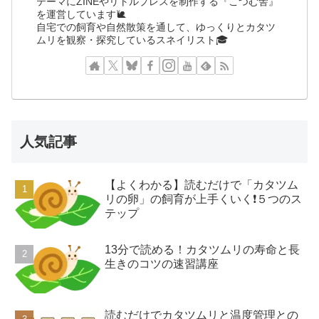
テーマにZINEやリトルプレスを制作する『こつむ舎』
を運営しています🐌
自宅での飼育や自然散策を通して、ゆっくりとカタツ
ムリを観察・探究しているスネイリスト🎓
人気記事
【よくわかる】読むだけで「カタツム
リの卵」の飼育が上手くいく❗️５つのス
テップ
13分で読める！カタツムリの寿命と長
生きのコツの速習講座
読むだけでカタツムリと温度管理との