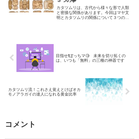
３つの事
カタツムリは、古代から様々な形で人類
と密接な関係があります。今回はマヤ文
明とカタツムリの関係について３つの話
題をご紹介します。マヤ文明とはマヤ文
明は、中央アメリカに存在した古代文明
で、天文学、数学、農業、建築、文字な
どの分野で高度な発展を遂...
目指せ❗️ぼっちマ🧐 未来を切り拓くの
は、いつも「無料」の三種の神器です
カタツムリ流！これさえ覚えとけばオカ
モノアラガイの達人になれる黄金比率
コメント