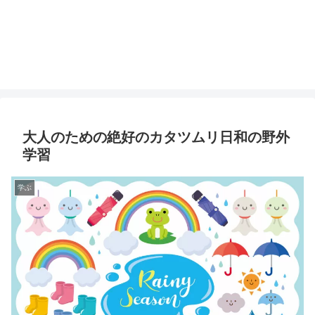
大人のための絶好のカタツムリ日和の野外
学習
学ぶ