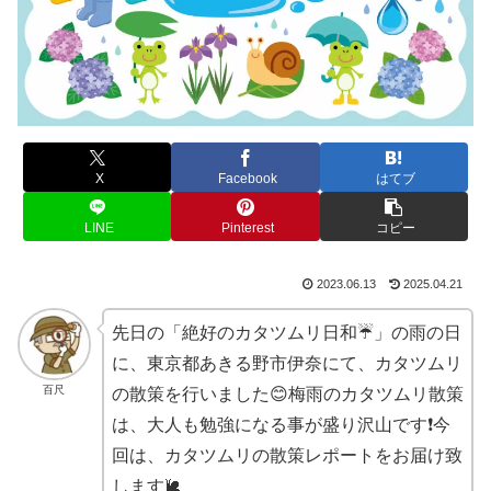
X
Facebook
はてブ
LINE
Pinterest
コピー
2023.06.13
2025.04.21
先日の「絶好のカタツムリ日和☔️」の雨の日
に、東京都あきる野市伊奈にて、カタツムリ
百尺
の散策を行いました😊梅雨のカタツムリ散策
は、大人も勉強になる事が盛り沢山です❗️今
回は、カタツムリの散策レポートをお届け致
します🐌