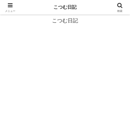
カタツムリから学ぶスローライフ🎓『こつむ日記』🐌
こつむ日記
メニュー
検索
こつむ日記