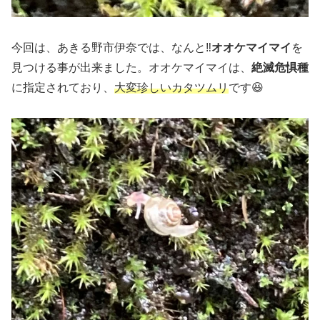
今回は、あきる野市伊奈では、なんと‼️
オオケマイマイ
を
見つける事が出来ました。オオケマイマイは、
絶滅危惧種
に指定されており、
大変珍しいカタツムリ
です😆