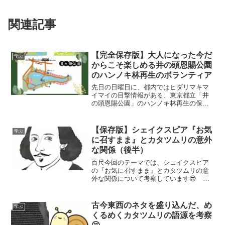
関連記事
【完全保存版】大人になった今だ
学ぶ
からこそ楽しめる井の頭恩賜公園
のハンノキ林再生のボランティア
先日の日曜日に、都内ではヒダリマキマ
イマイの目撃情報がある、東京都立「井
の頭恩賜公園」のハンノキ林再生の保全
活動のボランティアに参加しました😊今
回は、その活動の様子をご紹介します！
【保存版】シェイクスピア『お気
学ぶ
に召すまま』とカタツムリの意外
な関係（後半）
百尺今回のテーマでは、シェイクスピア
の『お気に召すまま』とカタツムリの意
外な関係について考察しています😎 後
半では、占いに使われるタロットカード
のカタツムリのモチーフについて解説し
ます🐌タロットカード ウェイト版占いに
古今東西のネタを盛り込んだ、め
学ぶ
用いられるタロットカー...
くるめくカタツムリの語源を考察