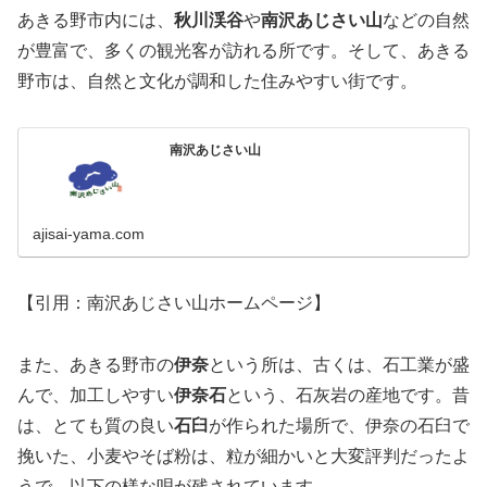
あきる野市内には、
秋川渓谷
や
南沢あじさい山
などの自然
が豊富で、多くの観光客が訪れる所です。そして、あきる
野市は、自然と文化が調和した住みやすい街です。
南沢あじさい山
ajisai-yama.com
【引用：南沢あじさい山ホームページ】
また、あきる野市の
伊奈
という所は、古くは、石工業が盛
んで、加工しやすい
伊奈石
という、石灰岩の産地です。昔
は、とても質の良い
石臼
が作られた場所で、伊奈の石臼で
挽いた、小麦やそば粉は、粒が細かいと大変評判だったよ
うで、以下の様な唄が残されています。