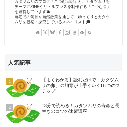
カタツムリのブログ『こつむ日記』と、カタツムリを
テーマにZINEやリトルプレスを制作する『こつむ舎』
を運営しています🐌
自宅での飼育や自然散策を通して、ゆっくりとカタツ
ムリを観察・探究しているスネイリスト🎓
人気記事
【よくわかる】読むだけで「カタツム
リの卵」の飼育が上手くいく❗️５つのス
テップ
13分で読める！カタツムリの寿命と長
生きのコツの速習講座