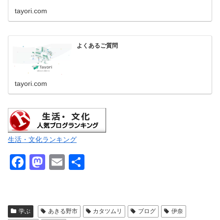
tayori.com
よくあるご質問
tayori.com
生活・文化ランキング
F
M
E
共
a
a
m
有
c
st
ail
e
o
学ぶ
あきる野市
カタツムリ
ブログ
伊奈