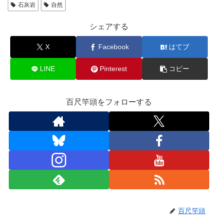
b
d
石灰岩
自然
o
o
シェアする
o
n
X
Facebook
はてブ
k
LINE
Pinterest
コピー
百尺竿頭をフォローする
百尺竿頭