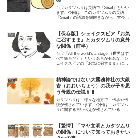
🤔
百尺カタツムリは英語で「Snail」といい
ます。今回は、このカタツムリの英語
「Snail」の語源を紐解きながら、古今東
西の古代文明や宗教観とカタツムリの関
係について考察したいと思います🤔
「Snail」の語源について📖「Snail」の語
【保存版】シェイクスピア『お気
学ぶ
源は、...
に召すまま』とカタツムリの意外
な関係（前半）
百尺『All the world’s a stage,（世界はす
べて舞台だ）』という名言が有名な、シ
ェイクスピアの『お気に召すまま』に
は、カタツムリがセリフの中で登場しま
す🐌今回は、この『お気に召すまま』と
カタツムリの意外な関係について前半...
精神論ではない大國魂神社の大銀
学ぶ
杏（おおいちょう）の我が子を思
う母親の伝説👩‍🍼
カタツムリは、様々な地方で、伝承や伝
説が残されています。今回は、カタツム
リに関する言い伝えが残されている、府
中市の大國魂神社を訪れて自然観察をし
た内容をご紹介します。
【驚愕】「マヤ文明とカタツムリ
学ぶ
の関係」について知っておきたい