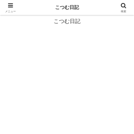
カタツムリから学ぶスローライフ🎓『こつむ日記』🐌
こつむ日記
メニュー
検索
こつむ日記