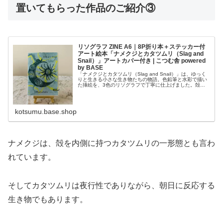
置いてもらった作品のご紹介③
リソグラフ ZINE A6｜8P折り本＋ステッカー付
アート絵本「ナメクジとカタツムリ（Slag and
Snail）」アートカバー付き | こつむ舎 powered
by BASE
「ナメクジとカタツムリ（Slag and Snail）」は、ゆっく
りと生きる小さな生き物たちの物語。色鉛筆と水彩で描い
た挿絵を、3色のリソグラフで丁寧に仕上げました。殻を
背負うカタツムリが、自由に見えるナメクジに憧れる
――。月と太陽のモチー...
kotsumu.base.shop
ナメクジは、殻を内側に持つカタツムリの一形態とも言わ
れています。
そしてカタツムリは夜行性でありながら、朝日に反応する
生き物でもあります。