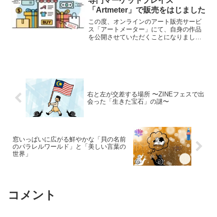
専門マーケットプレイス
「Artmeter」で販売をはじました
この度、オンラインのアート販売サービ
ス「アートメーター」にて、自身の作品
を公開させていただくことになりまし
た。アートメーターは、作品のサイズに
応じて価格が決まるユニークな仕組みを
持っており、アートをより身近な存在と
して楽しんでいただける場所です。私に
とって、カタツムリの作品を、描くこと
は日々のカタツムリのお世話や、散策な
どの心象風景を形にすることです。
右と左が交差する場所 〜ZINEフェスで出
会った「生きた宝石」の謎〜
窓いっぱいに広がる鮮やかな「貝の名前
のパラレルワールド」と「美しい言葉の
世界」
コメント