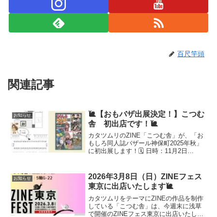
百尺竿頭
関連記事
🐌【おもバザ出展決定！】こつむ
お知らせ
舎 初出店です！🐌
カタツムリのZINE「こつむ舎」が、「お
もしろ同人誌バザール神保町2025年秋」
に初出展します！🗓️ 日時：11月2日
（日）11〜16時 📍会場：ベルサール神保
町本館 3階 🔎 ブース：『お-７１』※緊
急で参加が決まったため、おもしろ同人
2026年3月8日（日）ZINEフェス
お知らせ
誌...
東京に出店いたします🐌
カタツムリをテーマにZINEの作品を制作
している「こつむ舎」は、今週末に浅草
で開催のZINEフェス東京に出店いたしま