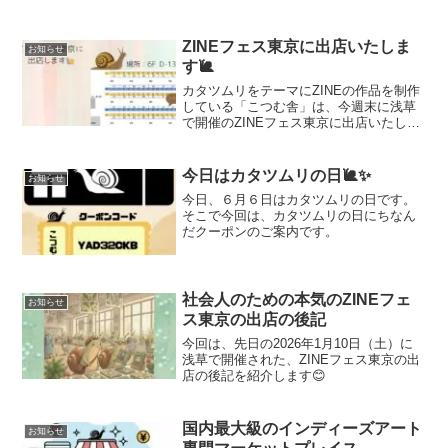
す🐌・日時：2026年3月8日（日）・場
所：東京都立産業貿易センター 台東館
（浅草駅徒歩5分）ぜひ、イベントに遊び
ZINEフェス東京に出店いたしま
お知らせ
に来てくださいね！
す🐌
カタツムリをテーマにZINEの作品を制作
している「こつむ舎」は、今週末に浅草
で開催のZINEフェス東京に出店いたしま
す🐌イベント当日は、2000円以上お買い
上げの方に、こつむ舎作成の8Pの折り本
をプレゼントいたします✨
今日はカタツムリの日🐌✨
お知らせ
今日、６月６日はカタツムリの日です。
そこで今回は、カタツムリの日にちなん
だクーポンのご案内です。
社会人のための本気のZINEフェ
お知らせ
ス東京の出店の後記
今回は、先日の2026年1月10日（土）に
浅草で開催された、ZINEフェス東京の出
店の後記を紹介します😊
国内最大級のインディーズアート
お知らせ