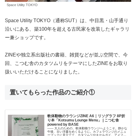
Space Utility TOKYO
Space Utility TOKYO（通称SUT）は、中目黒・山手通り
沿いにある、築100年を超える古民家を改装したギャラリ
ー兼ショップです。
ZINEや独立系出版社の書籍、雑貨などが並ぶ空間で、今
回、こつむ舎のカタツムリをテーマにしたZINEをお取り
扱いいただけることになりました。
置いてもらった作品のご紹介①
軟体動物のラウンジZINE A6｜リソグラフ 8P折
り本「Kotsumu Lounge Menu」 | こつむ舎
powered by BASE
—— 大人のための、軟体動物ラウンジへようこそ。静かな
午後、古い洋書をめくるように。カフェラウンジのメニュ
ーブックに見立てて、カタツムリやキセルガイ、アメフラ