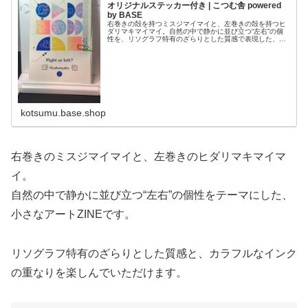
オリジナルステッカー付き | こつむ舎 powered
by BASE
右巻きの殻を持つミスジマイマイと、左巻きの殻を持つヒ
ダリマキマイマイ。自然の中で静かに並び立つ“左右”の個
性を、リソグラフ特有のざらりとした質感で表現した、小
さな8ページのアートZINEです。表紙と裏表紙は、カラフ
ルなインクを重ねたポップな...
kotsumu.base.shop
右巻きのミスジマイマイと、左巻きのヒダリマキマイマ
イ。
自然の中で静かに並び立つ“左右”の個性をテーマにした、
小さなアートZINEです。
リソグラフ特有のざらりとした質感と、カラフルなインク
の重なりを楽しんでいただけます。