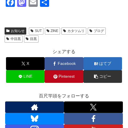
F
M
E
共
a
a
m
有
c
st
ail
e
o
お知らせ
SUT
ZINE
カタツムリ
ブログ
b
d
中目黒
目黒
o
o
シェアする
o
n
X
Facebook
はてブ
k
LINE
Pinterest
コピー
百尺竿頭をフォローする