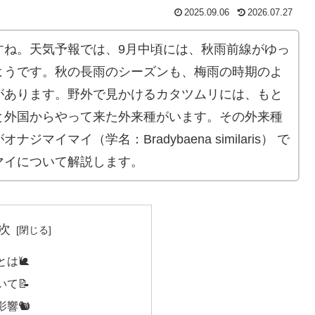
2025.09.06
2026.07.27
すね。天気予報では、9月中頃には、秋雨前線がゆっ
ようです。秋の長雨のシーズンも、梅雨の時期のよ
があります。野外で見かけるカタツムリには、もと
と外国からやって来た外来種がいます。その外来種
マイマイ（学名：Bradybaena similaris） で
マイについて解説します。
次
は🐌
て📝
響🐿️