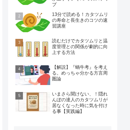
プ
13分で読める！カタツムリ
の寿命と長生きのコツの速
習講座
読むだけでカタツムリと温
度管理との関係が劇的に向
上する方法
【解説】『蝸牛考』を考え
る。めっちゃ分かる方言周
圏論
いまさら聞けない、！隠れ
んぼの達人のカタツムリが
居なくなった時に気を付け
る事【実践編】