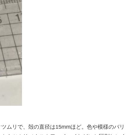
ツムリで、殻の直径は15mmほど。色や模様のバリ