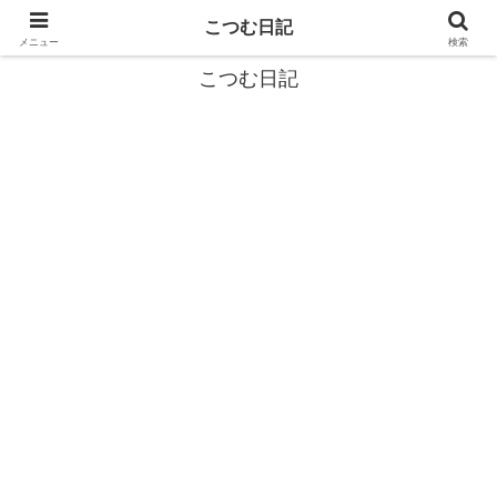
カタツムリから学ぶスローライフ🎓『こつむ日記』🐌
こつむ日記
メニュー
検索
こつむ日記