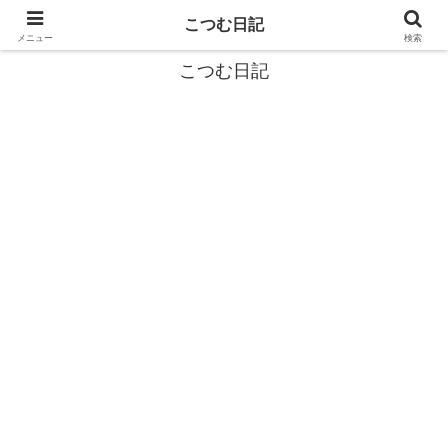
カタツムリから学ぶスローライフ🎓『こつむ日記』🐌
こつむ日記
メニュー
検索
こつむ日記