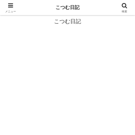
カタツムリから学ぶスローライフ🎓『こつむ日記』🐌
こつむ日記
メニュー
検索
こつむ日記