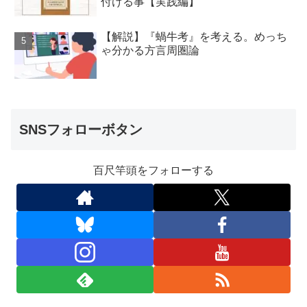
付ける事【実践編】
【解説】『蝸牛考』を考える。めっち
ゃ分かる方言周圏論
SNSフォローボタン
百尺竿頭をフォローする