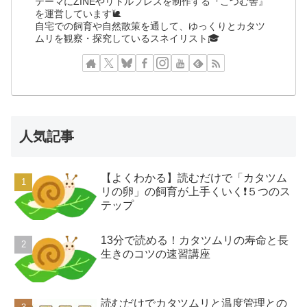
テーマにZINEやリトルプレスを制作する『こつむ舎』
を運営しています🐌
自宅での飼育や自然散策を通して、ゆっくりとカタツ
ムリを観察・探究しているスネイリスト🎓
人気記事
【よくわかる】読むだけで「カタツム
リの卵」の飼育が上手くいく❗️５つのス
テップ
13分で読める！カタツムリの寿命と長
生きのコツの速習講座
読むだけでカタツムリと温度管理との