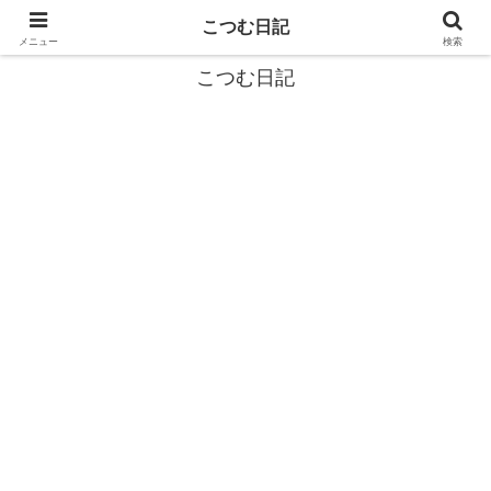
カタツムリから学ぶスローライフ🎓『こつむ日記』🐌
こつむ日記
メニュー
検索
こつむ日記