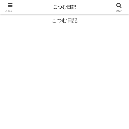
カタツムリから学ぶスローライフ🎓『こつむ日記』🐌
こつむ日記
メニュー
検索
こつむ日記