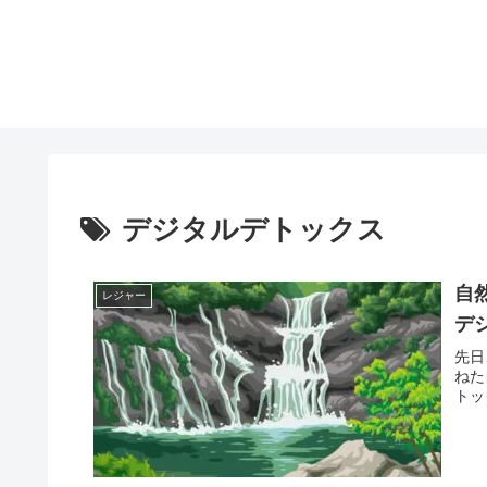
デジタルデトックス
自
レジャー
デ
先日
ねた
トッ