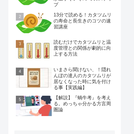
プ
13分で読める！カタツムリ
の寿命と長生きのコツの速
習講座
読むだけでカタツムリと温
度管理との関係が劇的に向
上する方法
いまさら聞けない、！隠れ
んぼの達人のカタツムリが
居なくなった時に気を付け
る事【実践編】
【解説】『蝸牛考』を考え
る。めっちゃ分かる方言周
圏論