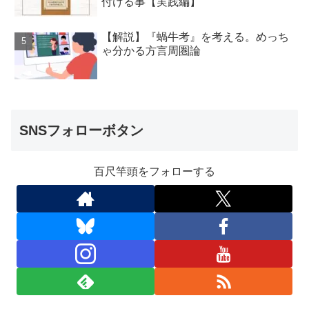
付ける事【実践編】
【解説】『蝸牛考』を考える。めっち
ゃ分かる方言周圏論
SNSフォローボタン
百尺竿頭をフォローする