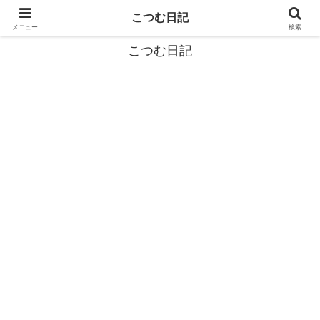
カタツムリから学ぶスローライフ🎓『こつむ日記』🐌
こつむ日記
メニュー
検索
こつむ日記