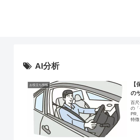
AI分析
【
お役立ち情報
の
百尺
の「
PR
特徴