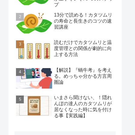
プ
13分で読める！カタツムリ
の寿命と長生きのコツの速
習講座
読むだけでカタツムリと温
度管理との関係が劇的に向
上する方法
【解説】『蝸牛考』を考え
る。めっちゃ分かる方言周
圏論
いまさら聞けない、！隠れ
んぼの達人のカタツムリが
居なくなった時に気を付け
る事【実践編】