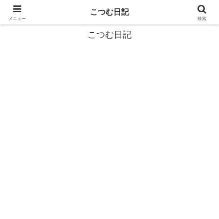
カタツムリから学ぶスローライフ🎓『こつむ日記』🐌
こつむ日記
メニュー
検索
こつむ日記