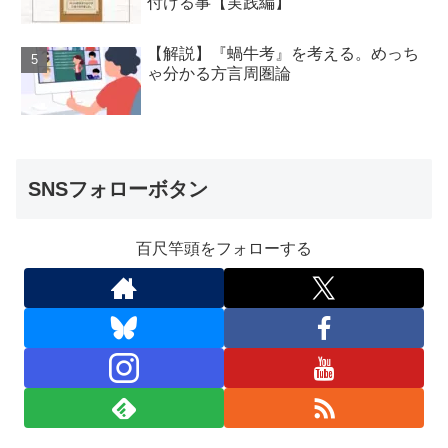
付ける事【実践編】
【解説】『蝸牛考』を考える。めっち
ゃ分かる方言周圏論
SNSフォローボタン
百尺竿頭をフォローする