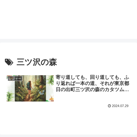
三ツ沢の森
寄り道しても、回り道しても、ふ
レジャー
り返れば一本の道、それが東京都
日の出町三ツ沢の森のカタツムリ
散策🐌
2024.07.29