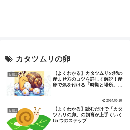
カタツムリの卵
【よくわかる】カタツムリの卵の
お世話
産ませ方のコツを詳しく解説！産
卵で気を付ける「時期と場所」と
は🕰️🐌
2024.06.18
【よくわかる】読むだけで「カタ
お世話
ツムリの卵」の飼育が上手くいく
❗️５つのステップ