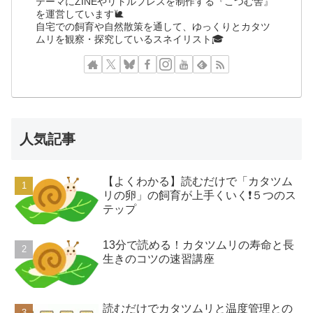
テーマにZINEやリトルプレスを制作する『こつむ舎』
を運営しています🐌
自宅での飼育や自然散策を通して、ゆっくりとカタツ
ムリを観察・探究しているスネイリスト🎓
人気記事
【よくわかる】読むだけで「カタツム
リの卵」の飼育が上手くいく❗️５つのス
テップ
13分で読める！カタツムリの寿命と長
生きのコツの速習講座
読むだけでカタツムリと温度管理との