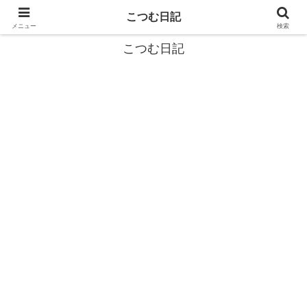
カタツムリから学ぶスローライフ🎓『こつむ日記』🐌
こつむ日記
メニュー
検索
こつむ日記