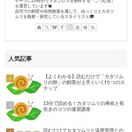
テーマにZINEやリトルプレスを制作する『こつむ舎』
を運営しています🐌
自宅での飼育や自然散策を通して、ゆっくりとカタツ
ムリを観察・探究しているスネイリスト🎓
人気記事
【よくわかる】読むだけで「カタツム
リの卵」の飼育が上手くいく❗️５つのス
テップ
13分で読める！カタツムリの寿命と長
生きのコツの速習講座
読むだけでカタツムリと温度管理との