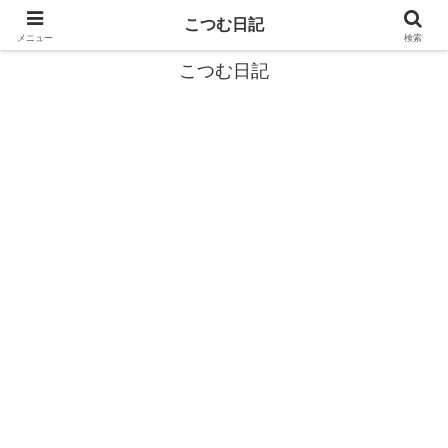
カタツムリから学ぶスローライフ🎓『こつむ日記』🐌
こつむ日記
メニュー
検索
こつむ日記