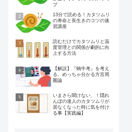
プ
13分で読める！カタツムリ
の寿命と長生きのコツの速
習講座
読むだけでカタツムリと温
度管理との関係が劇的に向
上する方法
【解説】『蝸牛考』を考え
る。めっちゃ分かる方言周
圏論
いまさら聞けない、！隠れ
んぼの達人のカタツムリが
居なくなった時に気を付け
る事【実践編】