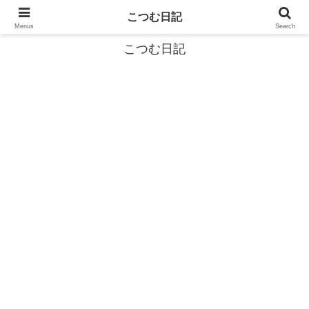
カタツムリから学ぶスローライフ🎓『こつむ日記』🐌
こつむ日記
Menus
Search
こつむ日記