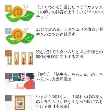
【よくわかる】読むだけで「カタツム
リの卵」の飼育が上手くいく❗️５つのス
テップ
13分で読める！カタツムリの寿命と長
生きのコツの速習講座
読むだけでカタツムリと温度管理との
関係が劇的に向上する方法
【解説】『蝸牛考』を考える。めっち
ゃ分かる方言周圏論
いまさら聞けない、！隠れんぼの達人
のカタツムリが居なくなった時に気を
付ける事【実践編】