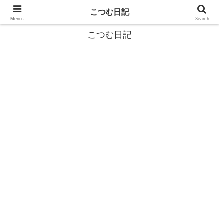
カタツムリから学ぶスローライフ🎓『こつむ日記』🐌
こつむ日記
Menus
Search
こつむ日記