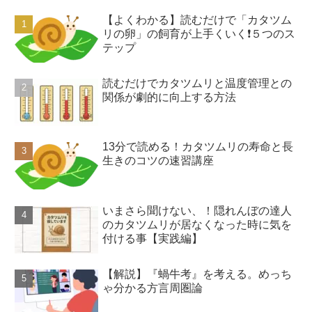
【よくわかる】読むだけで「カタツム
リの卵」の飼育が上手くいく❗️５つのス
テップ
読むだけでカタツムリと温度管理との
関係が劇的に向上する方法
13分で読める！カタツムリの寿命と長
生きのコツの速習講座
いまさら聞けない、！隠れんぼの達人
のカタツムリが居なくなった時に気を
付ける事【実践編】
【解説】『蝸牛考』を考える。めっち
ゃ分かる方言周圏論