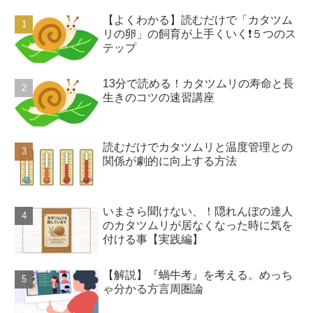
【よくわかる】読むだけで「カタツム
リの卵」の飼育が上手くいく❗️５つのス
テップ
13分で読める！カタツムリの寿命と長
生きのコツの速習講座
読むだけでカタツムリと温度管理との
関係が劇的に向上する方法
いまさら聞けない、！隠れんぼの達人
のカタツムリが居なくなった時に気を
付ける事【実践編】
【解説】『蝸牛考』を考える。めっち
ゃ分かる方言周圏論