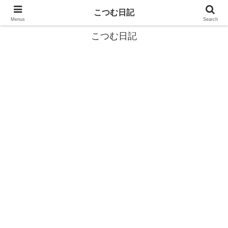
カタツムリから学ぶスローライフ🎓『こつむ日記』🐌
こつむ日記
Menus
Search
こつむ日記