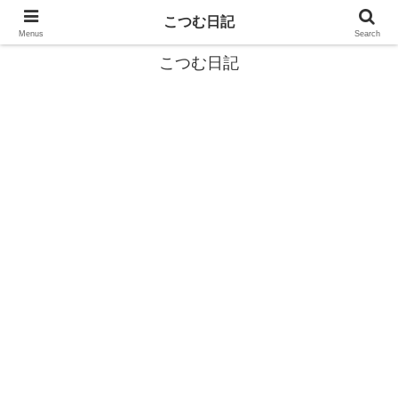
カタツムリから学ぶスローライフ🎓『こつむ日記』🐌
こつむ日記
Menus
Search
こつむ日記