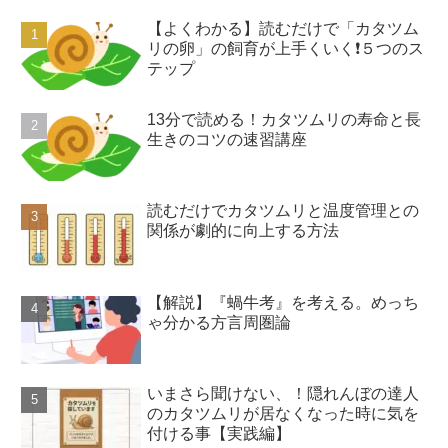
【よくわかる】読むだけで「カタツム
リの卵」の飼育が上手くいく❗️５つのス
テップ
13分で読める！カタツムリの寿命と長
生きのコツの速習講座
読むだけでカタツムリと温度管理との
関係が劇的に向上する方法
【解説】『蝸牛考』を考える。めっち
ゃ分かる方言周圏論
いまさら聞けない、！隠れんぼの達人
のカタツムリが居なくなった時に気を
付ける事【実践編】