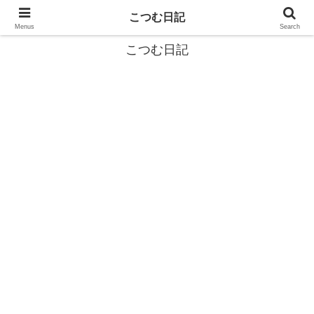
カタツムリから学ぶスローライフ🎓『こつむ日記』🐌
こつむ日記
Menus
Search
こつむ日記