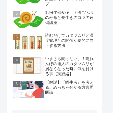
プ
13分で読める！カタツムリ
の寿命と長生きのコツの速
習講座
読むだけでカタツムリと温
度管理との関係が劇的に向
上する方法
いまさら聞けない、！隠れ
んぼの達人のカタツムリが
居なくなった時に気を付け
る事【実践編】
【解説】『蝸牛考』を考え
る。めっちゃ分かる方言周
圏論