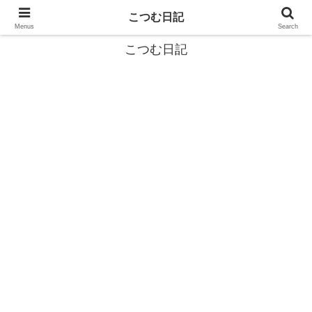
カタツムリから学ぶスローライフ🎓『こつむ日記』🐌
こつむ日記
Menus
Search
こつむ日記